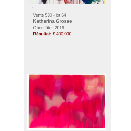
Vente 530 - lot 64
Katharina Grosse
Ohne Titel, 2016
Résultat:
€ 400,000