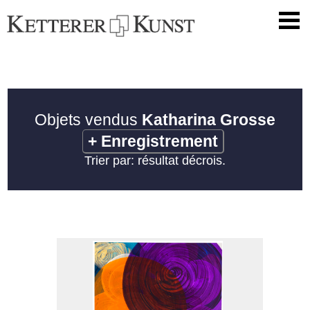
Objets vendus
Katharina Grosse
+
Enregistrement
Trier par: résultat décrois.