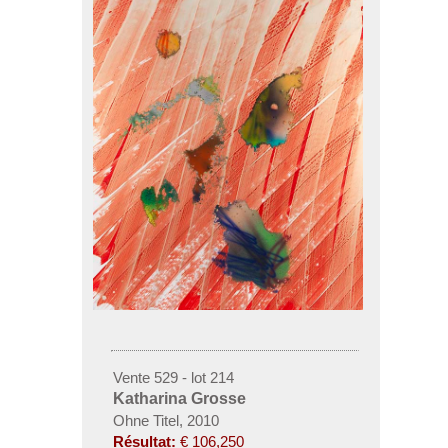
Vente 529 - lot 214
Katharina Grosse
Ohne Titel, 2010
Résultat:
€ 106,250