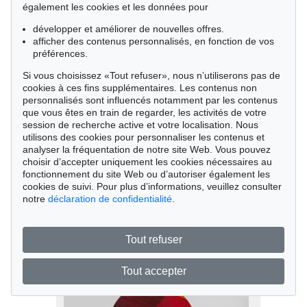
également les cookies et les données pour
développer et améliorer de nouvelles offres.
afficher des contenus personnalisés, en fonction de vos
préférences.
Si vous choisissez «Tout refuser», nous n’utiliserons pas de
cookies à ces fins supplémentaires. Les contenus non
personnalisés sont influencés notamment par les contenus
que vous êtes en train de regarder, les activités de votre
Vente 529 - lot 218
session de recherche active et votre localisation. Nous
utilisons des cookies pour personnaliser les contenus et
Katharina Grosse
analyser la fréquentation de notre site Web. Vous pouvez
Ohne Titel, 2008
choisir d’accepter uniquement les cookies nécessaires au
Résultat:
€ 93,750
fonctionnement du site Web ou d’autoriser également les
cookies de suivi. Pour plus d’informations, veuillez consulter
notre
déclaration de confidentialité
.
Tout refuser
Tout accepter