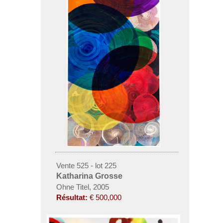
Vente 525 - lot 225
Katharina Grosse
Ohne Titel, 2005
Résultat:
€ 500,000