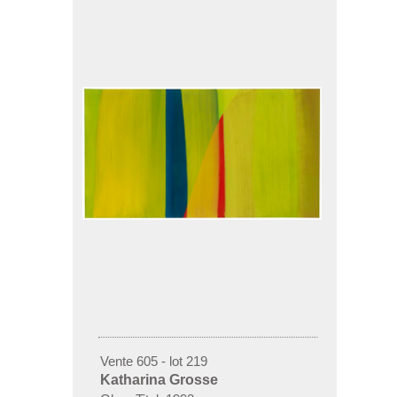
Vente 605 - lot 219
Katharina Grosse