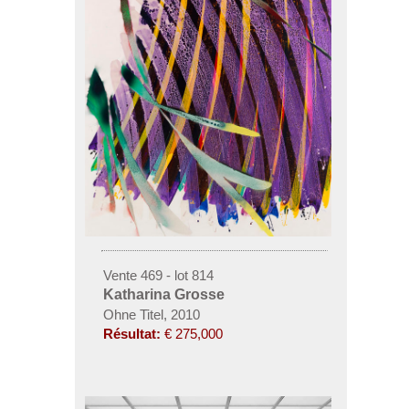
Vente 469 - lot 814
Katharina Grosse
Ohne Titel, 2010
Résultat:
€ 275,000