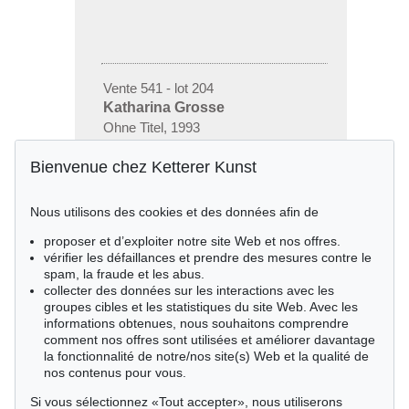
Vente 541 - lot 204
Katharina Grosse
Ohne Titel, 1993
Résultat:
€ 101,600
Bienvenue chez Ketterer Kunst
Nous utilisons des cookies et des données afin de
proposer et d’exploiter notre site Web et nos offres.
vérifier les défaillances et prendre des mesures contre le
spam, la fraude et les abus.
collecter des données sur les interactions avec les
groupes cibles et les statistiques du site Web. Avec les
informations obtenues, nous souhaitons comprendre
comment nos offres sont utilisées et améliorer davantage
la fonctionnalité de notre/nos site(s) Web et la qualité de
nos contenus pour vous.
Si vous sélectionnez «Tout accepter», nous utiliserons