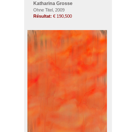
Katharina Grosse
Ohne Titel, 2009
Résultat:
€ 190,500