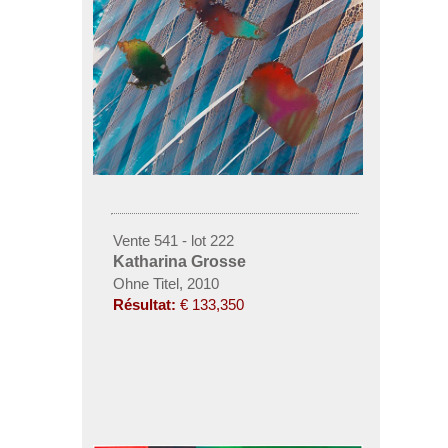
Vente 541 - lot 222
Katharina Grosse
Ohne Titel, 2010
Résultat:
€ 133,350