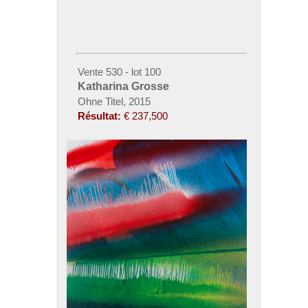
Vente 530 - lot 100
Katharina Grosse
Ohne Titel, 2015
Résultat:
€ 237,500