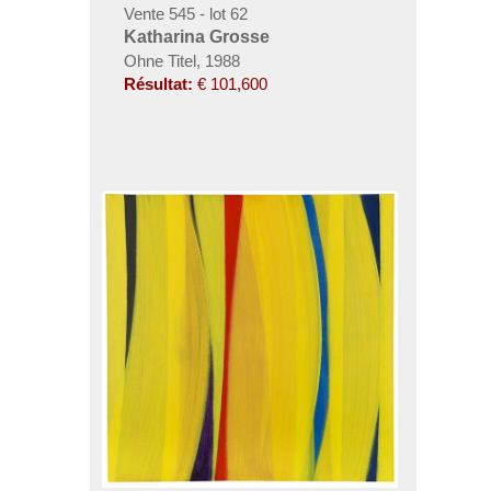
Vente 545 - lot 62
Katharina Grosse
Ohne Titel, 1988
Résultat:
€ 101,600