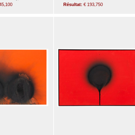
45,100
Résultat:
€ 193,750