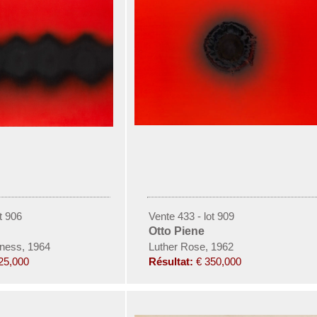
t 906
Vente 433 - lot 909
Otto Piene
ness, 1964
Luther Rose, 1962
25,000
Résultat:
€ 350,000