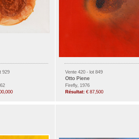
t 929
Vente 420 - lot 849
Otto Piene
962
Firefly, 1976
00,000
Résultat:
€ 87,500