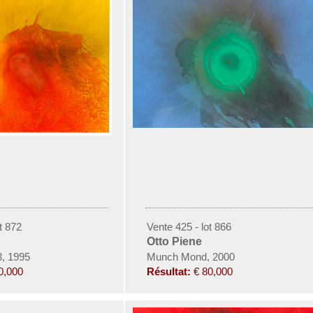
t 872
Vente 425 - lot 866
Otto Piene
3, 1995
Munch Mond, 2000
0,000
Résultat:
€ 80,000