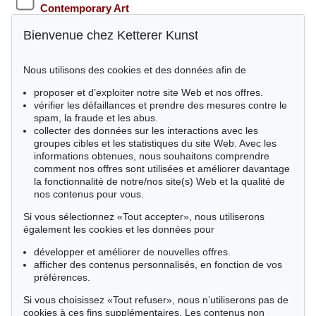
Contemporary Art
Bienvenue chez Ketterer Kunst
May / November - Hamburg
Rare Books
Nous utilisons des cookies et des données afin de
proposer et d’exploiter notre site Web et nos offres.
vérifier les défaillances et prendre des mesures contre le
Êtes-vous intéressés par ce(s) secteur(s)?
spam, la fraude et les abus.
collecter des données sur les interactions avec les
Art abstrait avant 45
groupes cibles et les statistiques du site Web. Avec les
Le livre des Modernes
informations obtenues, nous souhaitons comprendre
Art abstrait d'après 45
comment nos offres sont utilisées et améliorer davantage
Bibliophilie
la fonctionnalité de notre/nos site(s) Web et la qualité de
Catalogues raisonnés et littérature d'art
nos contenus pour vous.
Art informel
Art conceptuel/ minimalisme
Si vous sélectionnez «Tout accepter», nous utiliserons
également les cookies et les données pour
développer et améliorer de nouvelles offres.
RGPD
afficher des contenus personnalisés, en fonction de vos
J’accepte de recevoir de la part de Ketterer Kunst GmbH &
préférences.
Co KG des courriels d’information sur des artistes,
Si vous choisissez «Tout refuser», nous n’utiliserons pas de
domaines et dates sélectionnés. Mes données seront
cookies à ces fins supplémentaires. Les contenus non
utilisées exclusivement à cette fin et ne seront pas