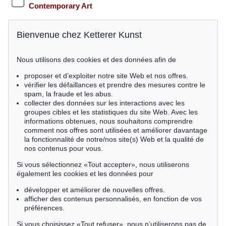
Contemporary Art
May / November - Hamburg
Bienvenue chez Ketterer Kunst
Rare Books
Nous utilisons des cookies et des données afin de
Êtes-vous intéressés par ce(s) secteur(s)?
proposer et d’exploiter notre site Web et nos offres.
vérifier les défaillances et prendre des mesures contre le
spam, la fraude et les abus.
Art concret
collecter des données sur les interactions avec les
Art abstrait avant 45
groupes cibles et les statistiques du site Web. Avec les
Op Art
informations obtenues, nous souhaitons comprendre
Art abstrait d'après 45
comment nos offres sont utilisées et améliorer davantage
Catalogues raisonnés et littérature d'art
la fonctionnalité de notre/nos site(s) Web et la qualité de
Le livre des Modernes
nos contenus pour vous.
Art conceptuel/ minimalisme
ZERO
Si vous sélectionnez «Tout accepter», nous utiliserons
également les cookies et les données pour
développer et améliorer de nouvelles offres.
RGPD
afficher des contenus personnalisés, en fonction de vos
J’accepte de recevoir de la part de Ketterer Kunst GmbH &
préférences.
Co KG des courriels d’information sur des artistes,
Si vous choisissez «Tout refuser», nous n’utiliserons pas de
domaines et dates sélectionnés. Mes données seront