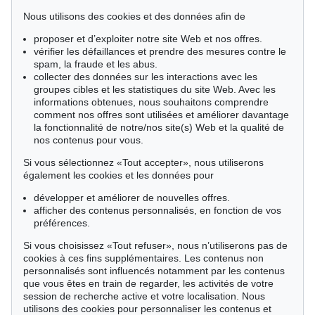
Contemporary Art
Nous utilisons des cookies et des données afin de
May / November - Hamburg
proposer et d’exploiter notre site Web et nos offres.
Rare Books
vérifier les défaillances et prendre des mesures contre le
spam, la fraude et les abus.
collecter des données sur les interactions avec les
groupes cibles et les statistiques du site Web. Avec les
informations obtenues, nous souhaitons comprendre
Êtes-vous intéressés par ce(s) secteur(s)?
comment nos offres sont utilisées et améliorer davantage
la fonctionnalité de notre/nos site(s) Web et la qualité de
Art abstrait avant 45
nos contenus pour vous.
Art concret
Le livre des Modernes
Si vous sélectionnez «Tout accepter», nous utiliserons
également les cookies et les données pour
développer et améliorer de nouvelles offres.
RGPD
afficher des contenus personnalisés, en fonction de vos
J’accepte de recevoir de la part de Ketterer Kunst GmbH &
préférences.
Co KG des courriels d’information sur des artistes,
Si vous choisissez «Tout refuser», nous n’utiliserons pas de
domaines et dates sélectionnés. Mes données seront
cookies à ces fins supplémentaires. Les contenus non
utilisées exclusivement à cette fin et ne seront pas
personnalisés sont influencés notamment par les contenus
transmises à des tiers. Je peux à tout moment révoquer
que vous êtes en train de regarder, les activités de votre
mon consentement par simple courriel à
session de recherche active et votre localisation. Nous
offers@kettererkunst.com, par courrier postal à Ketterer
utilisons des cookies pour personnaliser les contenus et
Kunst GmbH & Co KG, Joseph-Wild-Str. 18, 81829 Munich