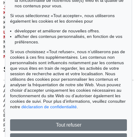
la fonctionnalité de notre/nos site(s) Web et la qualité de
Hofer, Karl (1)
Rodin, Auguste (1)
nos contenus pour vous.
J
awlensky, Alexej von
(2)
S
chiele, Egon
(2)
K
irchner, Ernst Ludwig
(4)
Schmidt-Rottluff, Karl (3)
Si vous sélectionnez «Tout accepter», nous utiliserons
Klapheck, Konrad (1)
Scully, Sean (1)
également les cookies et les données pour
Kneffel, Karin (3)
Sherman, Cindy (1)
Kolbe, Georg (1)
Soutter, Louis (1)
développer et améliorer de nouvelles offres.
L
iebermann, Max
(1)
U
ecker, Günther
(1)
afficher des contenus personnalisés, en fonction de vos
M
arc, Franz
(1)
W
arhol, Andy
(1)
préférences.
Mueller, Otto (3)
Wesselmann, Tom (1)
Munch, Edvard (1)
Whitney, Stanley (2)
Si vous choisissez «Tout refuser», nous n’utiliserons pas de
Münter, Gabriele (1)
N
ay, Ernst Wilhelm
(2)
cookies à ces fins supplémentaires. Les contenus non
personnalisés sont influencés notamment par les contenus
Secteurs
que vous êtes en train de regarder, les activités de votre
session de recherche active et votre localisation. Nous
utilisons des cookies pour personnaliser les contenus et
analyser la fréquentation de notre site Web. Vous pouvez
Art abstrait d'après 45
(12)
choisir d’accepter uniquement les cookies nécessaires au
Art conceptuel/ minimalisme
(1)
Art figuratif de 1900 à 1930
(5)
fonctionnement du site Web ou d’autoriser également les
Art figuratif de 1940 à 1960
(4)
cookies de suivi. Pour plus d’informations, veuillez consulter
Art figuratif de 1970 à nos jours
notre
déclaration de confidentialité
.
(9)
Expressionnisme
(17)
Photographie
(1)
Tout refuser
Pop Art
(2)
ZERO
(1)