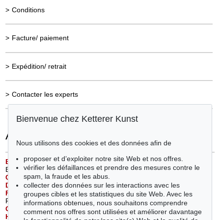
>
Conditions
>
Facture/ paiement
>
Expédition/ retrait
>
Contacter les experts
Bienvenue chez Ketterer Kunst
Artiste
Nous utilisons des cookies et des données afin de
proposer et d’exploiter notre site Web et nos offres.
B
aselitz, Georg
(1)
Nitsch, Hermann (1)
vérifier les défaillances et prendre des mesures contre le
Burgert, Jonas (1)
Nolde, Emil (1)
spam, la fraude et les abus.
C
ondo, George
(1)
P
arrino, Steven
(1)
collecter des données sur les interactions avec les
D
ix, Otto
(1)
Pechstein, Hermann Max (2)
F
etting, Rainer
(1)
Penck (d.i. Ralf Winkler), A. R. (1)
groupes cibles et les statistiques du site Web. Avec les
Fruhtrunk, Günter (1)
Piene, Otto (1)
informations obtenues, nous souhaitons comprendre
G
rosse, Katharina
(2)
Poliakoff, Serge (1)
comment nos offres sont utilisées et améliorer davantage
H
ödicke, Karl Horst
(1)
R
ichter, Gerhard
(2)