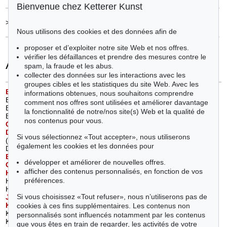
Bienvenue chez Ketterer Kunst
>
Contacter les experts
Nous utilisons des cookies et des données afin de
proposer et d’exploiter notre site Web et nos offres.
vérifier les défaillances et prendre des mesures contre le
Artiste
spam, la fraude et les abus.
collecter des données sur les interactions avec les
groupes cibles et les statistiques du site Web. Avec les
B
arlach, Ernst
(1)
Kolbe, Georg (1)
informations obtenues, nous souhaitons comprendre
Beckmann, Max (1)
L
iebermann, Max
(4)
comment nos offres sont utilisées et améliorer davantage
Birkle, Albert (1)
M
arc, Franz
(2)
la fonctionnalité de notre/nos site(s) Web et la qualité de
Bloch, Albert (1)
Mueller, Otto (2)
nos contenus pour vous.
C
ucuel, Edward
(1)
Münter, Gabriele (3)
D
odo (d. i. Dörte Clara Wolff)
N
olde, Emil
(12)
Si vous sélectionnez «Tout accepter», nous utiliserons
(1)
P
icasso, Pablo
(1)
également les cookies et les données pour
Dongen, Kees van (1)
Putz, Leo (1)
E
hrhardt, Curt
(1)
S
chlemmer, Oskar
(2)
développer et améliorer de nouvelles offres.
G
rosz, George
(1)
Schwitters, Kurt (1)
afficher des contenus personnalisés, en fonction de vos
H
eckel, Erich
(2)
T
opp, Arnold
(1)
préférences.
Herbin, Auguste (1)
V
laminck, Maurice de
(1)
Hofer, Karl (2)
W
alde, Alfons
(4)
Si vous choisissez «Tout refuser», nous n’utiliserons pas de
J
awlensky, Alexej von
(4)
Z
ille, Heinrich
(1)
K
irchner, Ernst Ludwig
(6)
cookies à ces fins supplémentaires. Les contenus non
Kleinschmidt, Paul (1)
personnalisés sont influencés notamment par les contenus
Kokoschka, Oskar (2)
que vous êtes en train de regarder, les activités de votre