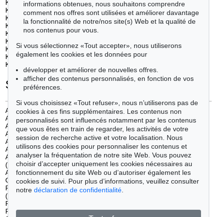
Kluge, Gustav (1)
Y
oung, Russell
(1)
informations obtenues, nous souhaitons comprendre
Kneffel, Karin (1)
Yrisarry, Mario (1)
comment nos offres sont utilisées et améliorer davantage
Knoebel, Imi (1)
Z
angs, Herbert
(4)
la fonctionnalité de notre/nos site(s) Web et la qualité de
Köbsch, Tobias (3)
Zimmer, HP (d.i. Hans Peter) (1)
nos contenus pour vous.
Koenig, Fritz (2)
Zimmer, Bernd (3)
Kohlhöfer, Christof (2)
Zimmermann, Peter (1)
Si vous sélectionnez «Tout accepter», nous utiliserons
Kolár, Jirí (1)
également les cookies et les données pour
Kounellis, Jannis (1)
Krieg, Dieter (1)
développer et améliorer de nouvelles offres.
afficher des contenus personnalisés, en fonction de vos
Secteurs
préférences.
Si vous choisissez «Tout refuser», nous n’utiliserons pas de
Art abstrait avant 45
(1)
cookies à ces fins supplémentaires. Les contenus non
Art abstrait d'après 45
(112)
personnalisés sont influencés notamment par les contenus
Art conceptuel/ minimalisme
(19)
que vous êtes en train de regarder, les activités de votre
Art concret
(3)
session de recherche active et votre localisation. Nous
Art figuratif de 1900 à 1930
(2)
utilisons des cookies pour personnaliser les contenus et
Art figuratif de 1940 à 1960
(9)
analyser la fréquentation de notre site Web. Vous pouvez
Art figuratif de 1970 à nos jours
choisir d’accepter uniquement les cookies nécessaires au
(106)
fonctionnement du site Web ou d’autoriser également les
Art informel
(36)
Op Art
(3)
cookies de suivi. Pour plus d’informations, veuillez consulter
Peinture flamande du XVIIe siècle
notre
déclaration de confidentialité
.
(1)
Photographie
(7)
Pop Art
(21)