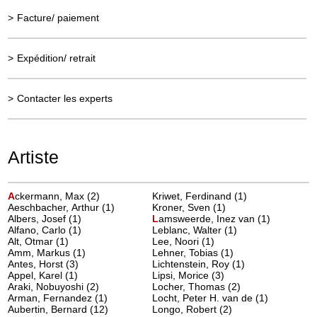
>
Facture/ paiement
>
Expédition/ retrait
>
Contacter les experts
Artiste
A
ckermann, Max
(2)
Kriwet, Ferdinand (1)
Aeschbacher, Arthur (1)
Kroner, Sven (1)
Albers, Josef (1)
L
amsweerde, Inez van
(1)
Alfano, Carlo (1)
Leblanc, Walter (1)
Alt, Otmar (1)
Lee, Noori (1)
Amm, Markus (1)
Lehner, Tobias (1)
Antes, Horst (3)
Lichtenstein, Roy (1)
Appel, Karel (1)
Lipsi, Morice (3)
Araki, Nobuyoshi (2)
Locher, Thomas (2)
Arman, Fernandez (1)
Locht, Peter H. van de (1)
Aubertin, Bernard (12)
Longo, Robert (2)