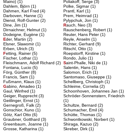
Maino)
(1)
Poliakoff, Serge (3)
Dahlem, Björn (1)
Polke, Sigmar (1)
Dahmen, Karl Fred (4)
Prantl, Karl (1)
Darboven, Hanne (1)
Prem, Heimrad (1)
Dienst, Rolf-Gunter (2)
Pylypchuk, Jon (1)
Dine, Jim (1)
R
auch, Neo
(3)
Dirnaichner, Helmut (1)
Rauschenberg, Robert (1)
Dodeigne, Eugène (1)
Reuter, Hans Peter (1)
E
der, Martin
(2)
Reyle, Anselm (1)
Elsner, Slawomir (1)
Richter, Gerhard (9)
Erben, Ulrich (3)
Ritschl, Otto (1)
F
etting, Rainer
(5)
Roepstorff, Kirstine (1)
Fischer, Lothar (1)
Rondo, Julio (1)
Fleischmann, Adolf Richard (2)
S
aint-Phalle, Niki de
(1)
Fontana, Lucio (5)
Salentin, Hans (1)
Förg, Günther (8)
Salomon, Erich (1)
Francis, Sam (1)
Santomaso, Giuseppe (1)
Fußmann, Klaus (1)
Schellberg, Christoph (1)
G
abino, Amadeo
(1)
Schleime, Cornelia (2)
Gaul, Winfred (1)
Schoonhoven, Johannes Jan (1)
Geiger, Rupprecht (3)
Schröder-Sonnenstern, Friedrich
Geitlinger, Ernst (1)
(1)
Gernegroß, Falk (2)
Schultze, Bernard (2)
Gonschior, Kuno (1)
Schumacher, Emil (4)
Götz, Karl Otto (6)
Schütte, Thomas (1)
Graubner, Gotthard (3)
Schwontkowski, Norbert (1)
Greenbaum, Joanne (1)
Shiraga, Kazuo (2)
Grosse, Katharina (1)
Skreber, Dirk (1)