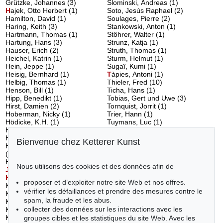
Grützke, Johannes (3)
Slominski, Andreas (1)
H
ajek, Otto Herbert
(1)
Soto, Jesús Raphael (2)
Hamilton, David (1)
Soulages, Pierre (2)
Haring, Keith (3)
Stankowski, Anton (1)
Hartmann, Thomas (1)
Stöhrer, Walter (1)
Hartung, Hans (3)
Strunz, Katja (1)
Hauser, Erich (2)
Struth, Thomas (1)
Heichel, Katrin (1)
Sturm, Helmut (1)
Hein, Jeppe (1)
Sugaï, Kumi (1)
Heisig, Bernhard (1)
T
àpies, Antoni
(1)
Helbig, Thomas (1)
Thieler, Fred (10)
Henson, Bill (1)
Ticha, Hans (1)
Hipp, Benedikt (1)
Tobias, Gert und Uwe (3)
Hirst, Damien (2)
Tornquist, Jorrit (1)
Hoberman, Nicky (1)
Trier, Hann (1)
Hödicke, K.H. (1)
Tuymans, Luc (1)
Hoehme, Gerhard (1)
U
ecker, Günther
(20)
Holweck, Oskar (3)
V
asarely, Victor
(2)
Bienvenue chez Ketterer Kunst
Hundertwasser, Friedensreich
Velde, Rinus van de (1)
(2)
Völker, Cornelius (1)
Huws, Bethan (1)
W
arhol, Andy
(10)
Nous utilisons des cookies et des données afin de
J
anssen, Horst
(2)
Weischer, Matthias (1)
K
ämmer, Rudolf
(1)
Wesselmann, Tom (4)
proposer et d’exploiter notre site Web et nos offres.
Kane, Sara (1)
Winter, Fritz (2)
vérifier les défaillances et prendre des mesures contre le
Katz, Alex (6)
Wotruba, Fritz (1)
spam, la fraude et les abus.
Kissel, Hans-Michael (1)
Wou-Ki, Zao (11)
collecter des données sur les interactions avec les
Klein, Yves (1)
Wunderlich, Paul (2)
Klimas, Martin (1)
Wurm, Erwin (1)
groupes cibles et les statistiques du site Web. Avec les