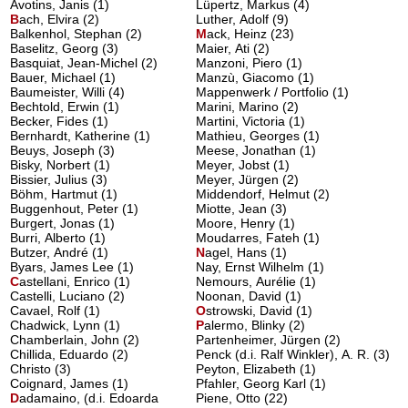
Avotins, Janis (1)
Lüpertz, Markus (4)
B
ach, Elvira
(2)
Luther, Adolf (9)
Balkenhol, Stephan (2)
M
ack, Heinz
(23)
Baselitz, Georg (3)
Maier, Ati (2)
Basquiat, Jean-Michel (2)
Manzoni, Piero (1)
Bauer, Michael (1)
Manzù, Giacomo (1)
Baumeister, Willi (4)
Mappenwerk / Portfolio (1)
Bechtold, Erwin (1)
Marini, Marino (2)
Becker, Fides (1)
Martini, Victoria (1)
Bernhardt, Katherine (1)
Mathieu, Georges (1)
Beuys, Joseph (3)
Meese, Jonathan (1)
Bisky, Norbert (1)
Meyer, Jobst (1)
Bissier, Julius (3)
Meyer, Jürgen (2)
Böhm, Hartmut (1)
Middendorf, Helmut (2)
Buggenhout, Peter (1)
Miotte, Jean (3)
Burgert, Jonas (1)
Moore, Henry (1)
Burri, Alberto (1)
Moudarres, Fateh (1)
Butzer, André (1)
N
agel, Hans
(1)
Byars, James Lee (1)
Nay, Ernst Wilhelm (1)
C
astellani, Enrico
(1)
Nemours, Aurélie (1)
Castelli, Luciano (2)
Noonan, David (1)
Cavael, Rolf (1)
O
strowski, David
(1)
Chadwick, Lynn (1)
P
alermo, Blinky
(2)
Chamberlain, John (2)
Partenheimer, Jürgen (2)
Chillida, Eduardo (2)
Penck (d.i. Ralf Winkler), A. R. (3)
Christo (3)
Peyton, Elizabeth (1)
Coignard, James (1)
Pfahler, Georg Karl (1)
D
adamaino, (d.i. Edoarda
Piene, Otto (22)