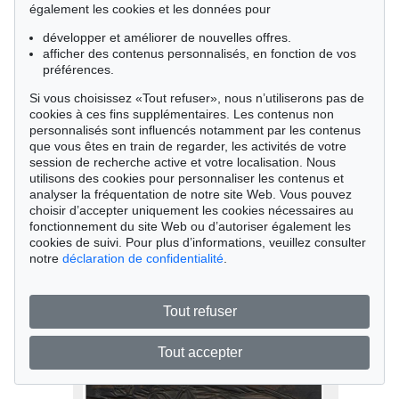
également les cookies et les données pour
développer et améliorer de nouvelles offres.
afficher des contenus personnalisés, en fonction de vos
préférences.
Si vous choisissez «Tout refuser», nous n’utiliserons pas de
cookies à ces fins supplémentaires. Les contenus non
personnalisés sont influencés notamment par les contenus
Vente 605 - lot 139
que vous êtes en train de regarder, les activités de votre
Edvard Munch
session de recherche active et votre localisation. Nous
Weinende junge Frau (Gråtende ung kvinne)
,
1921
utilisons des cookies pour personnaliser les contenus et
Résultat:
€ 25,800
analyser la fréquentation de notre site Web. Vous pouvez
choisir d’accepter uniquement les cookies nécessaires au
fonctionnement du site Web ou d’autoriser également les
cookies de suivi. Pour plus d’informations, veuillez consulter
notre
déclaration de confidentialité
.
Tout refuser
Tout accepter