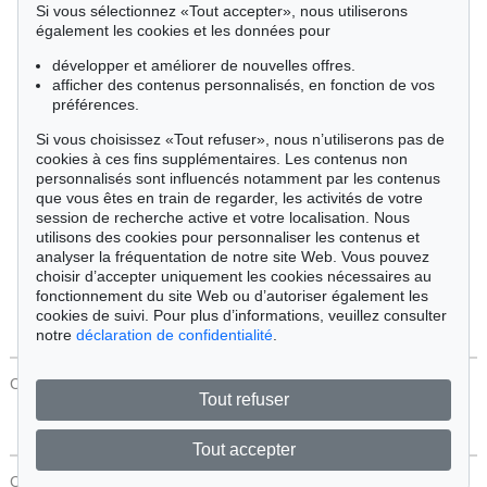
Si vous sélectionnez «Tout accepter», nous utiliserons
Cimélie
également les cookies et les données pour
développer et améliorer de nouvelles offres.
afficher des contenus personnalisés, en fonction de vos
Trier par:
préférences.
Si vous choisissez «Tout refuser», nous n’utiliserons pas de
cookies à ces fins supplémentaires. Les contenus non
Tous les objets
personnalisés sont influencés notamment par les contenus
Offres actuelles
que vous êtes en train de regarder, les activités de votre
Objets vendus
session de recherche active et votre localisation. Nous
utilisons des cookies pour personnaliser les contenus et
analyser la fréquentation de notre site Web. Vous pouvez
Chercher
choisir d’accepter uniquement les cookies nécessaires au
fonctionnement du site Web ou d’autoriser également les
cookies de suivi. Pour plus d’informations, veuillez consulter
notre
déclaration de confidentialité
.
CONTACT
Protection Des Données
Tout refuser
Tout accepter
CONTACT
Protection Des Données