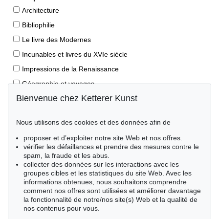
Architecture
Bibliophilie
Le livre des Modernes
Incunables et livres du XVIe siècle
Impressions de la Renaissance
Géographie et voyages
Bienvenue chez Ketterer Kunst
Éditions princeps
Manuscrits anciens
Nous utilisons des cookies et des données afin de
Autographes
proposer et d’exploiter notre site Web et nos offres.
Livres pour enfants
vérifier les défaillances et prendre des mesures contre le
spam, la fraude et les abus.
Style de vie
collecter des données sur les interactions avec les
Événements clés des sciences naturelles
groupes cibles et les statistiques du site Web. Avec les
informations obtenues, nous souhaitons comprendre
Littérature mondiale
comment nos offres sont utilisées et améliorer davantage
la fonctionnalité de notre/nos site(s) Web et la qualité de
Littérature économique
nos contenus pour vous.
Merveilles de la nature