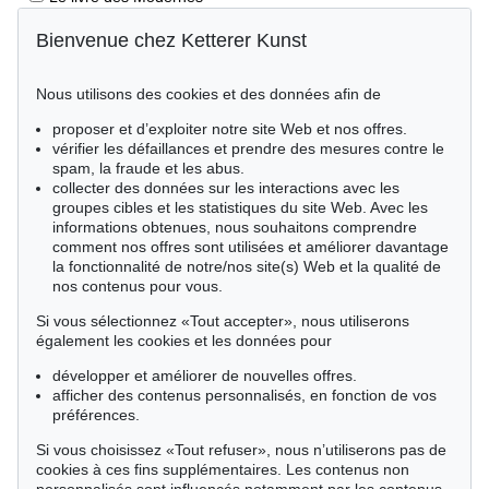
Incunables et livres du XVIe siècle
Bienvenue chez Ketterer Kunst
Impressions de la Renaissance
Nous utilisons des cookies et des données afin de
Géographie et voyages
Éditions princeps
proposer et d’exploiter notre site Web et nos offres.
vérifier les défaillances et prendre des mesures contre le
Manuscrits anciens
spam, la fraude et les abus.
collecter des données sur les interactions avec les
Autographes
groupes cibles et les statistiques du site Web. Avec les
Livres pour enfants
informations obtenues, nous souhaitons comprendre
comment nos offres sont utilisées et améliorer davantage
Style de vie
la fonctionnalité de notre/nos site(s) Web et la qualité de
nos contenus pour vous.
Événements clés des sciences naturelles
Si vous sélectionnez «Tout accepter», nous utiliserons
Littérature mondiale
également les cookies et les données pour
Littérature économique
développer et améliorer de nouvelles offres.
Merveilles de la nature
afficher des contenus personnalisés, en fonction de vos
préférences.
Cimélie
Si vous choisissez «Tout refuser», nous n’utiliserons pas de
cookies à ces fins supplémentaires. Les contenus non
Trier par: