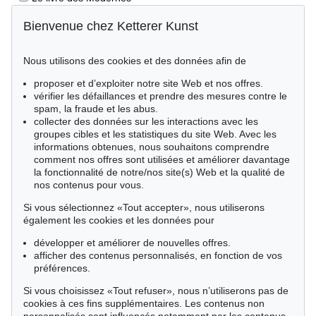
Incunables et livres du XVIe siècle
Bienvenue chez Ketterer Kunst
Impressions de la Renaissance
Nous utilisons des cookies et des données afin de
Géographie et voyages
Éditions princeps
proposer et d’exploiter notre site Web et nos offres.
vérifier les défaillances et prendre des mesures contre le
Manuscrits anciens
spam, la fraude et les abus.
collecter des données sur les interactions avec les
Autographes
groupes cibles et les statistiques du site Web. Avec les
Livres pour enfants
informations obtenues, nous souhaitons comprendre
comment nos offres sont utilisées et améliorer davantage
Style de vie
la fonctionnalité de notre/nos site(s) Web et la qualité de
nos contenus pour vous.
Événements clés des sciences naturelles
Si vous sélectionnez «Tout accepter», nous utiliserons
Littérature mondiale
également les cookies et les données pour
Littérature économique
développer et améliorer de nouvelles offres.
Merveilles de la nature
afficher des contenus personnalisés, en fonction de vos
préférences.
Cimélie
Si vous choisissez «Tout refuser», nous n’utiliserons pas de
cookies à ces fins supplémentaires. Les contenus non
Trier par: