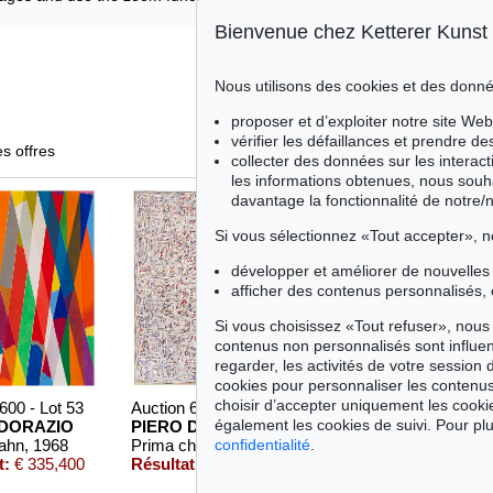
Bienvenue chez Ketterer Kunst
Nous utilisons des cookies et des donné
proposer et d’exploiter notre site Web
vérifier les défaillances et prendre d
es offres
collecter des données sur les interact
les informations obtenues, nous souh
davantage la fonctionnalité de notre/
Si vous sélectionnez «Tout accepter», n
développer et améliorer de nouvelles 
afficher des contenus personnalisés, 
Si vous choisissez «Tout refuser», nous 
contenus non personnalisés sont influe
regarder, les activités de votre session 
cookies pour personnaliser les contenus
choisir d’accepter uniquement les cook
600 - Lot 53
Auction 606 - Lot 54
Auction 601 - Lot 166
également les cookies de suivi. Pour plu
 DORAZIO
PIERO DORAZIO
PIERO DORAZIO
confidentialité
.
ahn
, 1968
Prima che il lago geli
, 1958
Esmeralda III
, 1960
t:
€ 335,400
Résultat:
€ 270,900
Résultat:
€ 90,300