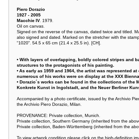
Piero Dorazio
1927 - 2005
Macchie IV
. 1979.
Oil on canvas.
Signed on the reverse of the canvas, dated twice and titled. Ma
also signed and dated. Marked on the stretcher with the stam
“1020". 54.5 x 65 cm (21.4 x 25.5 in). [CH].
• With layers of overlapping, boldly colored stripes and b
structures to the protagonists of his painting.
• As early as 1959 and 1964, the artist was represented at 
numerous of his works were on display at the XXX Biennal
• Dorazio´s works can be found in the collections of th
Konkrete Kunst in Ingolstadt, and the Neuer Berliner Kuns
Accompanied by a photo certificate, issued by the Archivio Pi
the Archivio Piero Dorazio, Milan.
PROVENANCE: Private collection, Munich.
Private collection, Southern Germany (inherited from the abov
Private collection, Baden-Württemberg (inherited from the abo
To view artwork condition please click on the high-definition 