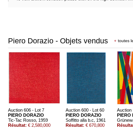
Piero Dorazio - Objets vendus
+
toutes l
Auction 606 - Lot 7
Auction 600 - Lot 60
Auction 
PIERO DORAZIO
PIERO DORAZIO
PIERO
Tic-Tac Rosso
, 1959
Soffitto alla b.c
, 1961
Grünew
Résultat:
€ 2,580,000
Résultat:
€ 670,800
Résulta