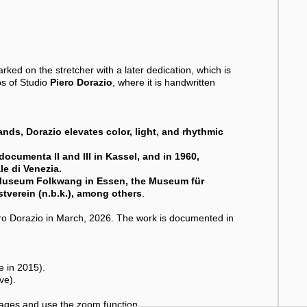
rked on the stretcher with a later dedication, which is
ps of Studio
Piero Dorazio
, where it is handwritten
ands, Dorazio elevates color, light, and rhythmic
documenta II and III in Kassel, and in 1960,
e di Venezia.
e Museum Folkwang in Essen, the Museum für
tverein (n.b.k.), among others
.
ero Dorazio in March, 2026. The work is documented in
e in 2015).
ve).
images and use the zoom function.