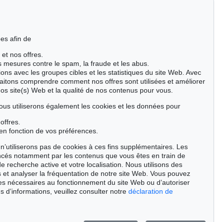
es afin de
 et nos offres.
es mesures contre le spam, la fraude et les abus.
ions avec les groupes cibles et les statistiques du site Web. Avec
aitons comprendre comment nos offres sont utilisées et améliorer
nos site(s) Web et la qualité de nos contenus pour vous.
ous utiliserons également les cookies et les données pour
offres.
en fonction de vos préférences.
n’utiliserons pas de cookies à ces fins supplémentaires. Les
ncés notamment par les contenus que vous êtes en train de
de recherche active et votre localisation. Nous utilisons des
 et analyser la fréquentation de notre site Web. Vous pouvez
ies nécessaires au fonctionnement du site Web ou d’autoriser
Auction 529 - Lot 169
s d’informations, veuillez consulter notre
déclaration de
PIERO DORAZIO
Pilota 19
, 1960
Résultat:
€ 52,500