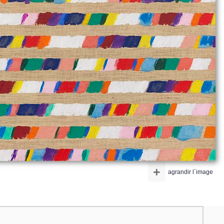
+
agrandir l´image