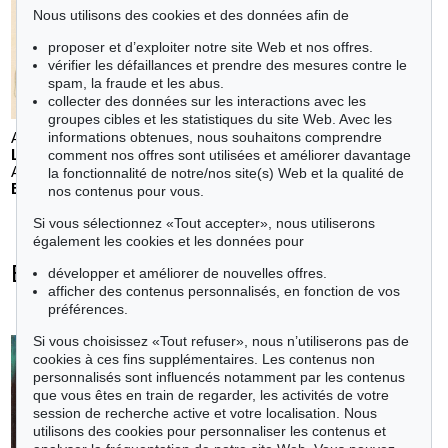
Nous utilisons des cookies et des données afin de
proposer et d’exploiter notre site Web et nos offres.
vérifier les défaillances et prendre des mesures contre le
spam, la fraude et les abus.
collecter des données sur les interactions avec les
groupes cibles et les statistiques du site Web. Avec les
informations obtenues, nous souhaitons comprendre
Auction 610 - Lot 126000483
LYONEL FEININGER
comment nos offres sont utilisées et améliorer davantage
Alte Seebären
, 1919
la fonctionnalité de notre/nos site(s) Web et la qualité de
Estimation:
€ 2,500
nos contenus pour vous.
Si vous sélectionnez «Tout accepter», nous utiliserons
également les cookies et les données pour
Emil Nolde - Objets vendus
développer et améliorer de nouvelles offres.
afficher des contenus personnalisés, en fonction de vos
+
toutes les offres
préférences.
Si vous choisissez «Tout refuser», nous n’utiliserons pas de
cookies à ces fins supplémentaires. Les contenus non
personnalisés sont influencés notamment par les contenus
que vous êtes en train de regarder, les activités de votre
Auction 610 - Lot 426000372
session de recherche active et votre localisation. Nous
HERMANN MAX PECHSTEIN
utilisons des cookies pour personnaliser les contenus et
Reisebilder
, 1919