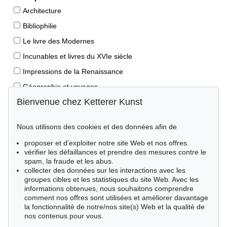
Architecture
Bibliophilie
Le livre des Modernes
Incunables et livres du XVIe siècle
Impressions de la Renaissance
Géographie et voyages
Bienvenue chez Ketterer Kunst
Éditions princeps
Manuscrits anciens
Nous utilisons des cookies et des données afin de
Autographes
proposer et d’exploiter notre site Web et nos offres.
Livres pour enfants
vérifier les défaillances et prendre des mesures contre le
spam, la fraude et les abus.
Style de vie
collecter des données sur les interactions avec les
Événements clés des sciences naturelles
groupes cibles et les statistiques du site Web. Avec les
informations obtenues, nous souhaitons comprendre
Littérature mondiale
comment nos offres sont utilisées et améliorer davantage
la fonctionnalité de notre/nos site(s) Web et la qualité de
Littérature économique
nos contenus pour vous.
Merveilles de la nature