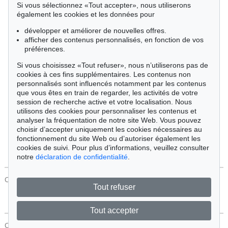
Si vous sélectionnez «Tout accepter», nous utiliserons
Cimélie
également les cookies et les données pour
développer et améliorer de nouvelles offres.
afficher des contenus personnalisés, en fonction de vos
Trier par:
préférences.
Si vous choisissez «Tout refuser», nous n’utiliserons pas de
cookies à ces fins supplémentaires. Les contenus non
Tous les objets
personnalisés sont influencés notamment par les contenus
Offres actuelles
que vous êtes en train de regarder, les activités de votre
Objets vendus
session de recherche active et votre localisation. Nous
utilisons des cookies pour personnaliser les contenus et
analyser la fréquentation de notre site Web. Vous pouvez
Chercher
choisir d’accepter uniquement les cookies nécessaires au
fonctionnement du site Web ou d’autoriser également les
cookies de suivi. Pour plus d’informations, veuillez consulter
notre
déclaration de confidentialité
.
CONTACT
Protection Des Données
Tout refuser
Tout accepter
CONTACT
Protection Des Données