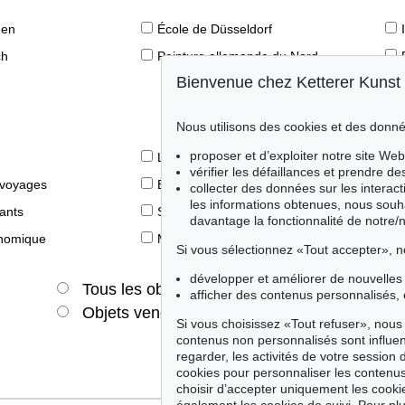
den
École de Düsseldorf
ch
Peinture allemande du Nord
Bienvenue chez Ketterer Kunst
Nous utilisons des cookies et des donné
proposer et d’exploiter notre site Web
Le livre des Modernes
vérifier les défaillances et prendre d
 voyages
Éditions princeps
collecter des données sur les interact
les informations obtenues, nous souh
fants
Style de vie
davantage la fonctionnalité de notre/
onomique
Merveilles de la nature
Si vous sélectionnez «Tout accepter», n
développer et améliorer de nouvelles 
Tous les objets
Offres actuelles
afficher des contenus personnalisés, 
Objets vendus
Si vous choisissez «Tout refuser», nous 
contenus non personnalisés sont influe
regarder, les activités de votre session 
cookies pour personnaliser les contenus
choisir d’accepter uniquement les cook