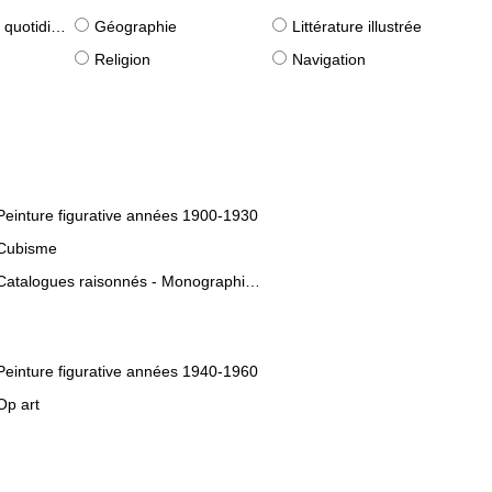
idiennes)
Géographie
Littérature illustrée
Religion
Navigation
Peinture figurative années 1900-1930
Cubisme
Catalogues raisonnés - Monographies d'artistes
Peinture figurative années 1940-1960
Op art