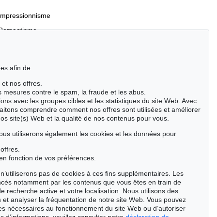
Impressionnisme
Romantisme
es afin de
 et nos offres.
Incunables et livres du XVIe siècle
es mesures contre le spam, la fraude et les abus.
Manuscrits anciens
ions avec les groupes cibles et les statistiques du site Web. Avec
aitons comprendre comment nos offres sont utilisées et améliorer
Événements clés des sciences naturelles
nos site(s) Web et la qualité de nos contenus pour vous.
Cimélie
ous utiliserons également les cookies et les données pour
offres.
Chercher
en fonction de vos préférences.
n’utiliserons pas de cookies à ces fins supplémentaires. Les
ncés notamment par les contenus que vous êtes en train de
de recherche active et votre localisation. Nous utilisons des
 et analyser la fréquentation de notre site Web. Vous pouvez
ies nécessaires au fonctionnement du site Web ou d’autoriser