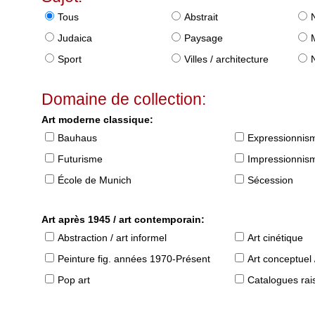
Tous
Abstrait
Judaica
Paysage
Sport
Villes / architecture
Domaine de collection:
Art moderne classique:
Bauhaus
Expressionnis
Futurisme
Impressionnis
École de Munich
Sécession
Art après 1945 / art contemporain:
Abstraction / art informel
Art cinétique
Peinture fig. années 1970-Présent
Art conceptuel 
Pop art
Catalogues raisonné