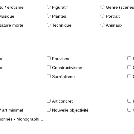
Nu / érotisme
Figuratif
Genre (scènes quot
Musique
Plantes
Portrait
Nature morte
Technique
Animaux
me
Fauvisme
me
Constructivisme
Surréalisme
Art concret
/ art minimal
Nouvelle objectivité
s - Monographies d'artistes