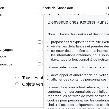
den
École de Düsseldorf
ch
Peinture allemande du Nord
Bienvenue chez Ketterer Kunst
Nous utilisons des cookies et des donné
proposer et d’exploiter notre site Web
Le livre des Modernes
vérifier les défaillances et prendre d
 voyages
Éditions princeps
collecter des données sur les interact
les informations obtenues, nous souh
fants
Style de vie
davantage la fonctionnalité de notre/
onomique
Merveilles de la nature
Si vous sélectionnez «Tout accepter», n
développer et améliorer de nouvelles 
Tous les objets
Offres actuelles
afficher des contenus personnalisés, 
Objets vendus
Si vous choisissez «Tout refuser», nous 
contenus non personnalisés sont influe
regarder, les activités de votre session 
cookies pour personnaliser les contenus
choisir d’accepter uniquement les cook