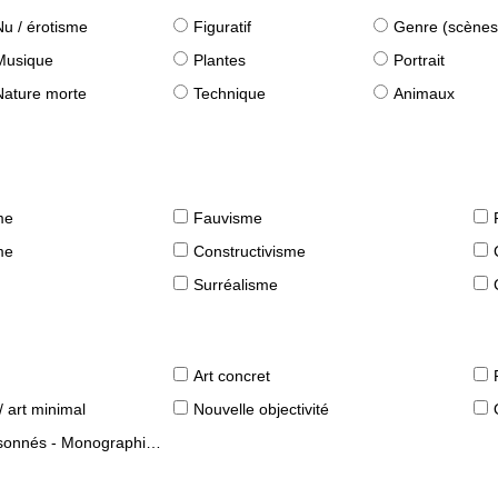
Nu / érotisme
Figuratif
Genre (scènes quot
Musique
Plantes
Portrait
Nature morte
Technique
Animaux
me
Fauvisme
me
Constructivisme
Surréalisme
Art concret
/ art minimal
Nouvelle objectivité
s - Monographies d'artistes