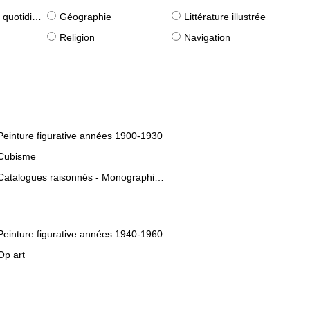
idiennes)
Géographie
Littérature illustrée
Religion
Navigation
Peinture figurative années 1900-1930
Cubisme
Catalogues raisonnés - Monographies d'artistes
Peinture figurative années 1940-1960
Op art