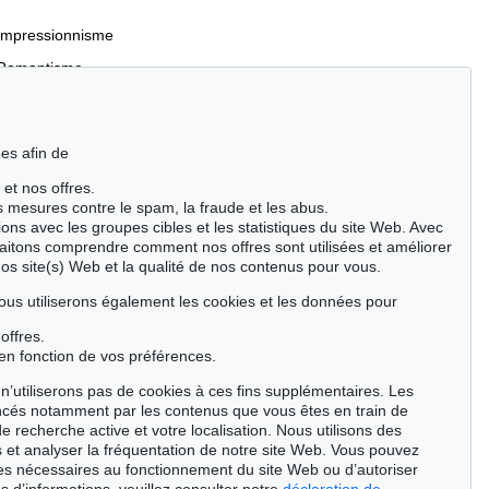
Impressionnisme
Romantisme
es afin de
 et nos offres.
Incunables et livres du XVIe siècle
es mesures contre le spam, la fraude et les abus.
Manuscrits anciens
ions avec les groupes cibles et les statistiques du site Web. Avec
aitons comprendre comment nos offres sont utilisées et améliorer
Événements clés des sciences naturelles
nos site(s) Web et la qualité de nos contenus pour vous.
Cimélie
ous utiliserons également les cookies et les données pour
offres.
Chercher
en fonction de vos préférences.
n’utiliserons pas de cookies à ces fins supplémentaires. Les
ncés notamment par les contenus que vous êtes en train de
de recherche active et votre localisation. Nous utilisons des
 et analyser la fréquentation de notre site Web. Vous pouvez
ies nécessaires au fonctionnement du site Web ou d’autoriser