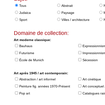
Tous
Abstrait
Judaica
Paysage
Sport
Villes / architecture
Domaine de collection:
Art moderne classique:
Bauhaus
Expressionnis
Futurisme
Impressionnis
École de Munich
Sécession
Art après 1945 / art contemporain:
Abstraction / art informel
Art cinétique
Peinture fig. années 1970-Présent
Art conceptuel 
Pop art
Catalogues raisonné