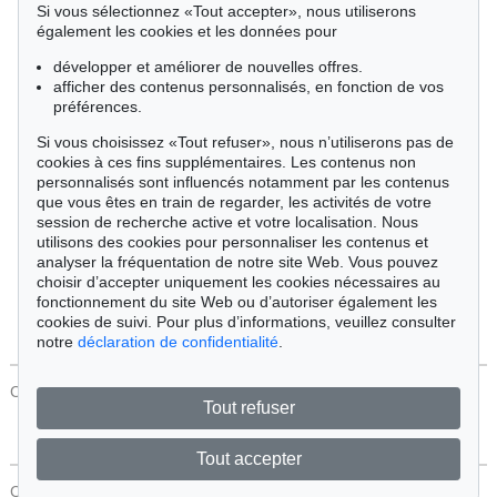
Si vous sélectionnez «Tout accepter», nous utiliserons
Cimélie
également les cookies et les données pour
développer et améliorer de nouvelles offres.
afficher des contenus personnalisés, en fonction de vos
Trier par:
préférences.
Si vous choisissez «Tout refuser», nous n’utiliserons pas de
cookies à ces fins supplémentaires. Les contenus non
Tous les objets
personnalisés sont influencés notamment par les contenus
Offres actuelles
que vous êtes en train de regarder, les activités de votre
Objets vendus
session de recherche active et votre localisation. Nous
utilisons des cookies pour personnaliser les contenus et
analyser la fréquentation de notre site Web. Vous pouvez
Chercher
choisir d’accepter uniquement les cookies nécessaires au
fonctionnement du site Web ou d’autoriser également les
cookies de suivi. Pour plus d’informations, veuillez consulter
notre
déclaration de confidentialité
.
CONTACT
Protection Des Données
Tout refuser
Tout accepter
CONTACT
Protection Des Données