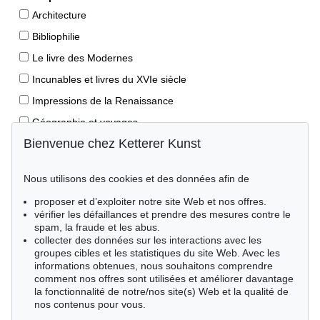
Architecture
Bibliophilie
Le livre des Modernes
Incunables et livres du XVIe siècle
Impressions de la Renaissance
Géographie et voyages
Bienvenue chez Ketterer Kunst
Éditions princeps
Manuscrits anciens
Nous utilisons des cookies et des données afin de
Autographes
proposer et d’exploiter notre site Web et nos offres.
Livres pour enfants
vérifier les défaillances et prendre des mesures contre le
spam, la fraude et les abus.
Style de vie
collecter des données sur les interactions avec les
Événements clés des sciences naturelles
groupes cibles et les statistiques du site Web. Avec les
informations obtenues, nous souhaitons comprendre
Littérature mondiale
comment nos offres sont utilisées et améliorer davantage
la fonctionnalité de notre/nos site(s) Web et la qualité de
Littérature économique
nos contenus pour vous.
Merveilles de la nature