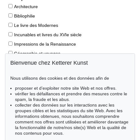
Architecture
Bibliophilie
Le livre des Modernes
Incunables et livres du XVIe siècle
Impressions de la Renaissance
Géographie et voyages
Bienvenue chez Ketterer Kunst
Éditions princeps
Manuscrits anciens
Nous utilisons des cookies et des données afin de
Autographes
proposer et d’exploiter notre site Web et nos offres.
Livres pour enfants
vérifier les défaillances et prendre des mesures contre le
spam, la fraude et les abus.
Style de vie
collecter des données sur les interactions avec les
Événements clés des sciences naturelles
groupes cibles et les statistiques du site Web. Avec les
informations obtenues, nous souhaitons comprendre
Littérature mondiale
comment nos offres sont utilisées et améliorer davantage
la fonctionnalité de notre/nos site(s) Web et la qualité de
Littérature économique
nos contenus pour vous.
Merveilles de la nature