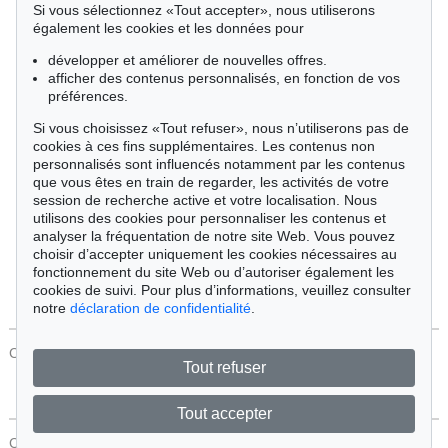
Si vous sélectionnez «Tout accepter», nous utiliserons
Cimélie
également les cookies et les données pour
développer et améliorer de nouvelles offres.
afficher des contenus personnalisés, en fonction de vos
Trier par:
préférences.
Si vous choisissez «Tout refuser», nous n’utiliserons pas de
cookies à ces fins supplémentaires. Les contenus non
Tous les objets
personnalisés sont influencés notamment par les contenus
Offres actuelles
que vous êtes en train de regarder, les activités de votre
Objets vendus
session de recherche active et votre localisation. Nous
utilisons des cookies pour personnaliser les contenus et
analyser la fréquentation de notre site Web. Vous pouvez
Chercher
choisir d’accepter uniquement les cookies nécessaires au
fonctionnement du site Web ou d’autoriser également les
cookies de suivi. Pour plus d’informations, veuillez consulter
notre
déclaration de confidentialité
.
CONTACT
Protection Des Données
Tout refuser
Tout accepter
CONTACT
Protection Des Données