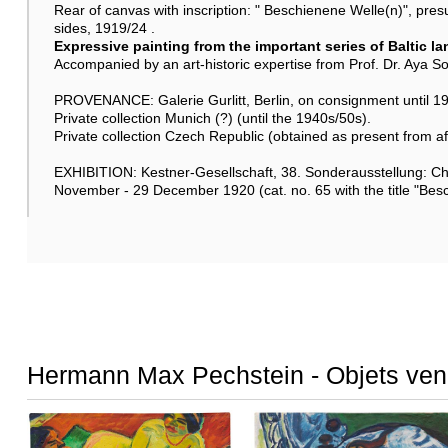
Rear of canvas with inscription: " Beschienene Welle(n)", presu
sides, 1919/24 .
Expressive painting from the important series of Baltic l
Accompanied by an art-historic expertise from Prof. Dr. Aya Soi
PROVENANCE: Galerie Gurlitt, Berlin, on consignment until 1
Private collection Munich (?) (until the 1940s/50s).
Private collection Czech Republic (obtained as present from af
EXHIBITION: Kestner-Gesellschaft, 38. Sonderausstellung: Ch
November - 29 December 1920 (cat. no. 65 with the title "Bes
Hermann Max Pechstein - Objets ve