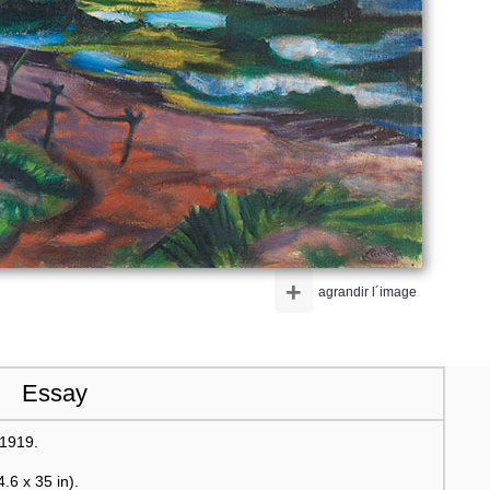
+
agrandir l´image
Essay
 1919.
.6 x 35 in).