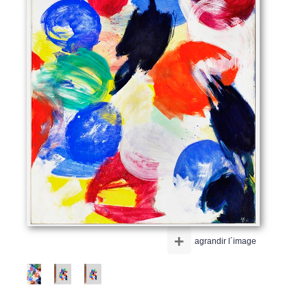
+
agrandir l´image