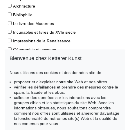
Architecture
Bibliophilie
Le livre des Modernes
Incunables et livres du XVIe siècle
Impressions de la Renaissance
Géographie et voyages
Bienvenue chez Ketterer Kunst
Éditions princeps
Manuscrits anciens
Nous utilisons des cookies et des données afin de
Autographes
proposer et d’exploiter notre site Web et nos offres.
Livres pour enfants
vérifier les défaillances et prendre des mesures contre le
spam, la fraude et les abus.
Style de vie
collecter des données sur les interactions avec les
Événements clés des sciences naturelles
groupes cibles et les statistiques du site Web. Avec les
informations obtenues, nous souhaitons comprendre
Littérature mondiale
comment nos offres sont utilisées et améliorer davantage
la fonctionnalité de notre/nos site(s) Web et la qualité de
Littérature économique
nos contenus pour vous.
Merveilles de la nature