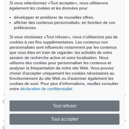
Si vous sélectionnez «Tout accepter», nous utiliserons
Cimélie
également les cookies et les données pour
développer et améliorer de nouvelles offres.
afficher des contenus personnalisés, en fonction de vos
Trier par:
préférences.
Si vous choisissez «Tout refuser», nous n’utiliserons pas de
cookies à ces fins supplémentaires. Les contenus non
Tous les objets
personnalisés sont influencés notamment par les contenus
Offres actuelles
que vous êtes en train de regarder, les activités de votre
Objets vendus
session de recherche active et votre localisation. Nous
utilisons des cookies pour personnaliser les contenus et
analyser la fréquentation de notre site Web. Vous pouvez
Chercher
choisir d’accepter uniquement les cookies nécessaires au
fonctionnement du site Web ou d’autoriser également les
cookies de suivi. Pour plus d’informations, veuillez consulter
notre
déclaration de confidentialité
.
CONTACT
Protection Des Données
Tout refuser
Tout accepter
CONTACT
Protection Des Données