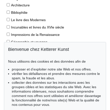
Architecture
Bibliophilie
Le livre des Modernes
Incunables et livres du XVIe siècle
Impressions de la Renaissance
Géographie et voyages
Bienvenue chez Ketterer Kunst
Éditions princeps
Manuscrits anciens
Nous utilisons des cookies et des données afin de
Autographes
proposer et d’exploiter notre site Web et nos offres.
Livres pour enfants
vérifier les défaillances et prendre des mesures contre le
spam, la fraude et les abus.
Style de vie
collecter des données sur les interactions avec les
Événements clés des sciences naturelles
groupes cibles et les statistiques du site Web. Avec les
informations obtenues, nous souhaitons comprendre
Littérature mondiale
comment nos offres sont utilisées et améliorer davantage
la fonctionnalité de notre/nos site(s) Web et la qualité de
Littérature économique
nos contenus pour vous.
Merveilles de la nature