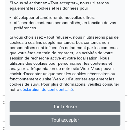
Si vous sélectionnez «Tout accepter», nous utiliserons
Cimélie
également les cookies et les données pour
développer et améliorer de nouvelles offres.
afficher des contenus personnalisés, en fonction de vos
Trier par:
préférences.
Si vous choisissez «Tout refuser», nous n’utiliserons pas de
cookies à ces fins supplémentaires. Les contenus non
Tous les objets
personnalisés sont influencés notamment par les contenus
Offres actuelles
que vous êtes en train de regarder, les activités de votre
Objets vendus
session de recherche active et votre localisation. Nous
utilisons des cookies pour personnaliser les contenus et
analyser la fréquentation de notre site Web. Vous pouvez
Chercher
choisir d’accepter uniquement les cookies nécessaires au
fonctionnement du site Web ou d’autoriser également les
cookies de suivi. Pour plus d’informations, veuillez consulter
notre
déclaration de confidentialité
.
CONTACT
Protection Des Données
Tout refuser
Tout accepter
CONTACT
Protection Des Données