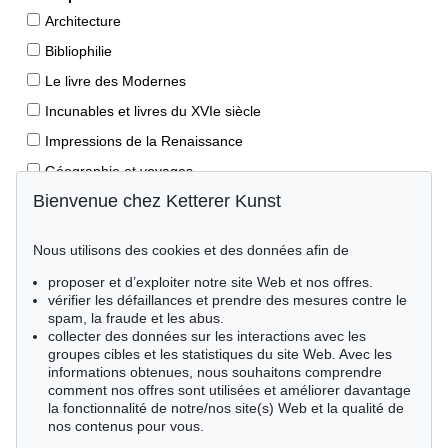
Architecture
Bibliophilie
Le livre des Modernes
Incunables et livres du XVIe siècle
Impressions de la Renaissance
Géographie et voyages
Bienvenue chez Ketterer Kunst
Éditions princeps
Manuscrits anciens
Nous utilisons des cookies et des données afin de
Autographes
proposer et d’exploiter notre site Web et nos offres.
Livres pour enfants
vérifier les défaillances et prendre des mesures contre le
spam, la fraude et les abus.
Style de vie
collecter des données sur les interactions avec les
Événements clés des sciences naturelles
groupes cibles et les statistiques du site Web. Avec les
informations obtenues, nous souhaitons comprendre
Littérature mondiale
comment nos offres sont utilisées et améliorer davantage
la fonctionnalité de notre/nos site(s) Web et la qualité de
Littérature économique
nos contenus pour vous.
Merveilles de la nature