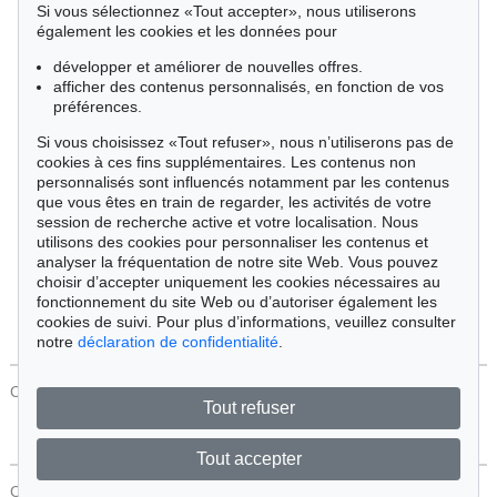
Si vous sélectionnez «Tout accepter», nous utiliserons
Cimélie
également les cookies et les données pour
développer et améliorer de nouvelles offres.
afficher des contenus personnalisés, en fonction de vos
Trier par:
préférences.
Si vous choisissez «Tout refuser», nous n’utiliserons pas de
cookies à ces fins supplémentaires. Les contenus non
Tous les objets
personnalisés sont influencés notamment par les contenus
Offres actuelles
que vous êtes en train de regarder, les activités de votre
Objets vendus
session de recherche active et votre localisation. Nous
utilisons des cookies pour personnaliser les contenus et
analyser la fréquentation de notre site Web. Vous pouvez
Chercher
choisir d’accepter uniquement les cookies nécessaires au
fonctionnement du site Web ou d’autoriser également les
cookies de suivi. Pour plus d’informations, veuillez consulter
notre
déclaration de confidentialité
.
CONTACT
Protection Des Données
Tout refuser
Tout accepter
CONTACT
Protection Des Données