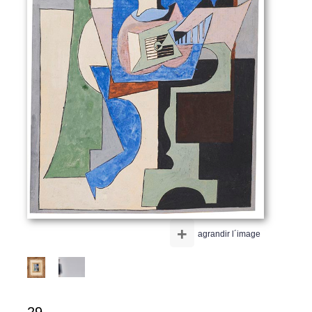
+
agrandir l´image
29