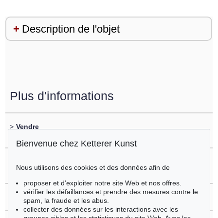
Description de l'objet
Plus d'informations
>
Vendre
vous souhaitez vendre un objet similaire?
Bienvenue chez Ketterer Kunst
>
Enregistrement sur
Nous utilisons des cookies et des données afin de
Günter Fruhtrunk
proposer et d’exploiter notre site Web et nos offres.
vérifier les défaillances et prendre des mesures contre le
>
Questions sur l´achat
spam, la fraude et les abus.
collecter des données sur les interactions avec les