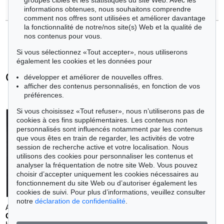
groupes cibles et les statistiques du site Web. Avec les
>
Contacter l'expert
informations obtenues, nous souhaitons comprendre
comment nos offres sont utilisées et améliorer davantage
la fonctionnalité de notre/nos site(s) Web et la qualité de
nos contenus pour vous.
Si vous sélectionnez «Tout accepter», nous utiliserons
également les cookies et les données pour
Günter Fruhtrunk - Objets vendus
développer et améliorer de nouvelles offres.
afficher des contenus personnalisés, en fonction de vos
+
toutes les offres
préférences.
Si vous choisissez «Tout refuser», nous n’utiliserons pas de
cookies à ces fins supplémentaires. Les contenus non
personnalisés sont influencés notamment par les contenus
que vous êtes en train de regarder, les activités de votre
session de recherche active et votre localisation. Nous
utilisons des cookies pour personnaliser les contenus et
analyser la fréquentation de notre site Web. Vous pouvez
choisir d’accepter uniquement les cookies nécessaires au
fonctionnement du site Web ou d’autoriser également les
cookies de suivi. Pour plus d’informations, veuillez consulter
notre
déclaration de confidentialité
.
Auction 540 - Lot 35
GÜNTER FRUHTRUNK