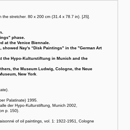
 the stretcher. 80 x 200 cm (31.4 x 78.7 in). [JS].
n.
ings" phase.
ed at the Venice Biennale.
, showed Nay's “Disk Paintings" in the "German Art
at the Hypo-Kulturstiftung in Munich and the
g others, the Museum Ludwig, Cologne, the Neue
m Museum, New York
.
ate).
er Palatinate) 1995.
alle der Hypo-Kulturstiftung, Munich 2002,
on p. 150).
isonné of oil paintings, vol. 1: 1922-1951, Cologne