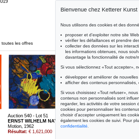
1019
Bienvenue chez Ketterer Kunst
Nous utilisons des cookies et des donné
proposer et d’exploiter notre site Web
vérifier les défaillances et prendre d
toutes les offres
collecter des données sur les interact
les informations obtenues, nous souh
davantage la fonctionnalité de notre/
Si vous sélectionnez «Tout accepter», n
développer et améliorer de nouvelles 
afficher des contenus personnalisés, 
Si vous choisissez «Tout refuser», nous 
contenus non personnalisés sont influe
regarder, les activités de votre session 
cookies pour personnaliser les contenus
choisir d’accepter uniquement les cook
Auction 540 - Lot 51
Auction 606 - Lot 46
également les cookies de suivi. Pour plu
ERNST WILHELM NAY
ERNST WILHELM NAY
Motion
, 1962
Motion
, 1962
confidentialité
.
Résultat:
€ 1,621,000
Résultat:
€ 890,100