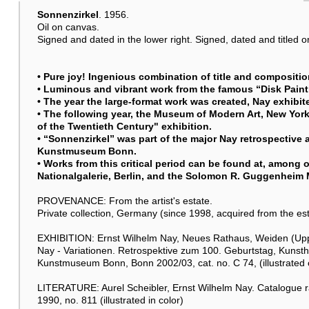
Sonnenzirkel
. 1956.
Oil on canvas.
Signed and dated in the lower right. Signed, dated and titled on
• Pure joy! Ingenious combination of title and compositio
• Luminous and vibrant work from the famous “Disk Paint
• The year the large-format work was created, Nay exhibit
• The following year, the Museum of Modern Art, New York
of the Twentieth Century" exhibition.
• “
Sonnenzirkel
” was part of the major Nay retrospective 
Kunstmuseum Bonn.
• Works from this critical period can be found at, amon
Nationalgalerie, Berlin, and the Solomon R. Guggenhei
PROVENANCE: From the artist's estate.
Private collection, Germany (since 1998, acquired from the est
EXHIBITION: Ernst Wilhelm Nay, Neues Rathaus, Weiden (Upp
Nay - Variationen. Retrospektive zum 100. Geburtstag, Kunsth
Kunstmuseum Bonn, Bonn 2002/03, cat. no. C 74, (illustrated 
LITERATURE: Aurel Scheibler, Ernst Wilhelm Nay. Catalogue ra
1990, no. 811 (illustrated in color)