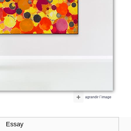
+
agrandir l´image
Essay