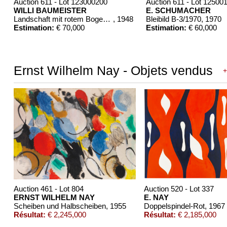
Auction 611 - Lot 123000200
Auction 611 - Lot 12500
WILLI BAUMEISTER
E. SCHUMACHER
Landschaft mit rotem Bogen (Sommerfest)
, 1948
Bleibild B-3/1970
, 1970
Estimation:
€ 70,000
Estimation:
€ 60,000
Ernst Wilhelm Nay - Objets vendus
+
Auction 461 - Lot 804
Auction 520 - Lot 337
ERNST WILHELM NAY
E. NAY
Scheiben und Halbscheiben
, 1955
Doppelspindel-Rot
, 1967
Résultat:
€ 2,245,000
Résultat:
€ 2,185,000