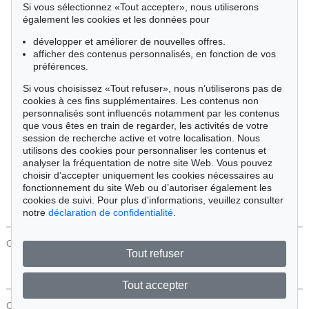
Si vous sélectionnez «Tout accepter», nous utiliserons
Cimélie
également les cookies et les données pour
développer et améliorer de nouvelles offres.
afficher des contenus personnalisés, en fonction de vos
Trier par:
préférences.
Si vous choisissez «Tout refuser», nous n’utiliserons pas de
cookies à ces fins supplémentaires. Les contenus non
Tous les objets
personnalisés sont influencés notamment par les contenus
Offres actuelles
que vous êtes en train de regarder, les activités de votre
Objets vendus
session de recherche active et votre localisation. Nous
utilisons des cookies pour personnaliser les contenus et
analyser la fréquentation de notre site Web. Vous pouvez
Chercher
choisir d’accepter uniquement les cookies nécessaires au
fonctionnement du site Web ou d’autoriser également les
cookies de suivi. Pour plus d’informations, veuillez consulter
notre
déclaration de confidentialité
.
CONTACT
Protection Des Données
Tout refuser
Tout accepter
CONTACT
Protection Des Données