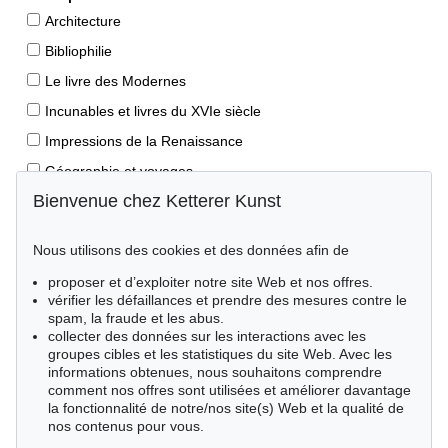
Architecture
Bibliophilie
Le livre des Modernes
Incunables et livres du XVIe siècle
Impressions de la Renaissance
Géographie et voyages
Bienvenue chez Ketterer Kunst
Éditions princeps
Manuscrits anciens
Nous utilisons des cookies et des données afin de
Autographes
proposer et d’exploiter notre site Web et nos offres.
Livres pour enfants
vérifier les défaillances et prendre des mesures contre le
spam, la fraude et les abus.
Style de vie
collecter des données sur les interactions avec les
Événements clés des sciences naturelles
groupes cibles et les statistiques du site Web. Avec les
informations obtenues, nous souhaitons comprendre
Littérature mondiale
comment nos offres sont utilisées et améliorer davantage
la fonctionnalité de notre/nos site(s) Web et la qualité de
Littérature économique
nos contenus pour vous.
Merveilles de la nature