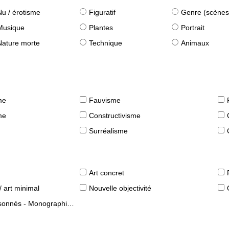
Nu / érotisme
Figuratif
Genre (scènes quot
Musique
Plantes
Portrait
Nature morte
Technique
Animaux
me
Fauvisme
me
Constructivisme
Surréalisme
Art concret
/ art minimal
Nouvelle objectivité
s - Monographies d'artistes