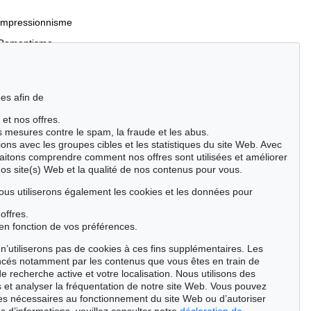
Impressionnisme
Romantisme
es afin de
 et nos offres.
Incunables et livres du XVIe siècle
es mesures contre le spam, la fraude et les abus.
Manuscrits anciens
ions avec les groupes cibles et les statistiques du site Web. Avec
aitons comprendre comment nos offres sont utilisées et améliorer
Événements clés des sciences naturelles
nos site(s) Web et la qualité de nos contenus pour vous.
Cimélie
ous utiliserons également les cookies et les données pour
offres.
Chercher
en fonction de vos préférences.
n’utiliserons pas de cookies à ces fins supplémentaires. Les
ncés notamment par les contenus que vous êtes en train de
de recherche active et votre localisation. Nous utilisons des
 et analyser la fréquentation de notre site Web. Vous pouvez
ies nécessaires au fonctionnement du site Web ou d’autoriser