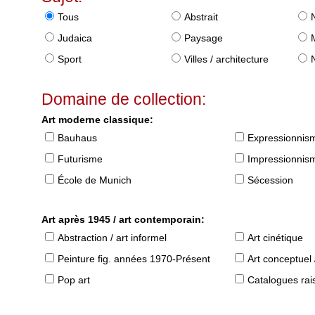
Tous
Abstrait
Judaica
Paysage
Sport
Villes / architecture
Domaine de collection:
Art moderne classique:
Bauhaus
Expressionnis
Futurisme
Impressionnis
École de Munich
Sécession
Art après 1945 / art contemporain:
Abstraction / art informel
Art cinétique
Peinture fig. années 1970-Présent
Art conceptuel 
Pop art
Catalogues raisonné