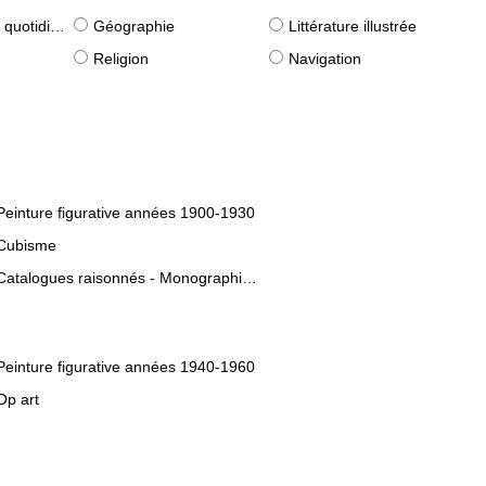
idiennes)
Géographie
Littérature illustrée
Religion
Navigation
Peinture figurative années 1900-1930
Cubisme
Catalogues raisonnés - Monographies d'artistes
Peinture figurative années 1940-1960
Op art