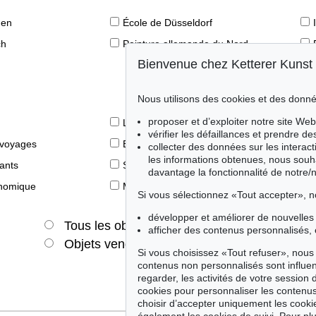
den
École de Düsseldorf
ch
Peinture allemande du Nord
Bienvenue chez Ketterer Kunst
Nous utilisons des cookies et des donné
proposer et d’exploiter notre site Web
Le livre des Modernes
vérifier les défaillances et prendre d
 voyages
Éditions princeps
collecter des données sur les interact
les informations obtenues, nous souh
fants
Style de vie
davantage la fonctionnalité de notre/
onomique
Merveilles de la nature
Si vous sélectionnez «Tout accepter», n
développer et améliorer de nouvelles 
Tous les objets
Offres actuelles
afficher des contenus personnalisés, 
Objets vendus
Si vous choisissez «Tout refuser», nous 
contenus non personnalisés sont influe
regarder, les activités de votre session 
cookies pour personnaliser les contenus
choisir d’accepter uniquement les cook