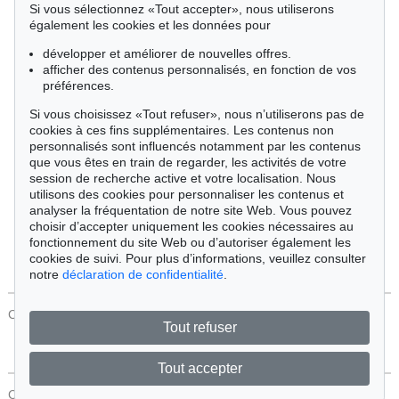
Si vous sélectionnez «Tout accepter», nous utiliserons
Cimélie
également les cookies et les données pour
développer et améliorer de nouvelles offres.
afficher des contenus personnalisés, en fonction de vos
Trier par:
préférences.
Si vous choisissez «Tout refuser», nous n’utiliserons pas de
cookies à ces fins supplémentaires. Les contenus non
Tous les objets
personnalisés sont influencés notamment par les contenus
Offres actuelles
que vous êtes en train de regarder, les activités de votre
Objets vendus
session de recherche active et votre localisation. Nous
utilisons des cookies pour personnaliser les contenus et
analyser la fréquentation de notre site Web. Vous pouvez
Chercher
choisir d’accepter uniquement les cookies nécessaires au
fonctionnement du site Web ou d’autoriser également les
cookies de suivi. Pour plus d’informations, veuillez consulter
notre
déclaration de confidentialité
.
CONTACT
Protection Des Données
Tout refuser
Tout accepter
CONTACT
Protection Des Données