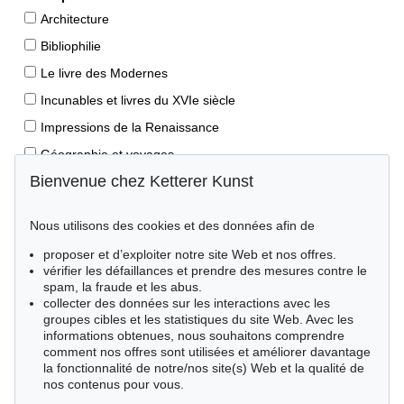
Architecture
Bibliophilie
Le livre des Modernes
Incunables et livres du XVIe siècle
Impressions de la Renaissance
Géographie et voyages
Bienvenue chez Ketterer Kunst
Éditions princeps
Manuscrits anciens
Nous utilisons des cookies et des données afin de
Autographes
proposer et d’exploiter notre site Web et nos offres.
Livres pour enfants
vérifier les défaillances et prendre des mesures contre le
spam, la fraude et les abus.
Style de vie
collecter des données sur les interactions avec les
Événements clés des sciences naturelles
groupes cibles et les statistiques du site Web. Avec les
informations obtenues, nous souhaitons comprendre
Littérature mondiale
comment nos offres sont utilisées et améliorer davantage
la fonctionnalité de notre/nos site(s) Web et la qualité de
Littérature économique
nos contenus pour vous.
Merveilles de la nature