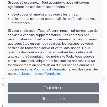
Si vous sélectionnez «Tout accepter», nous utiliserons
Cimélie
également les cookies et les données pour
développer et améliorer de nouvelles offres.
afficher des contenus personnalisés, en fonction de vos
Trier par:
préférences.
Si vous choisissez «Tout refuser», nous n’utiliserons pas de
cookies à ces fins supplémentaires. Les contenus non
Tous les objets
personnalisés sont influencés notamment par les contenus
Offres actuelles
que vous êtes en train de regarder, les activités de votre
Objets vendus
session de recherche active et votre localisation. Nous
utilisons des cookies pour personnaliser les contenus et
analyser la fréquentation de notre site Web. Vous pouvez
Chercher
choisir d’accepter uniquement les cookies nécessaires au
fonctionnement du site Web ou d’autoriser également les
cookies de suivi. Pour plus d’informations, veuillez consulter
notre
déclaration de confidentialité
.
CONTACT
Protection Des Données
Tout refuser
Tout accepter
CONTACT
Protection Des Données