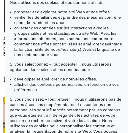
Nous utilisons des cookies et des données afin de
proposer et d’exploiter notre site Web et nos offres.
vérifier les défaillances et prendre des mesures contre le
spam, la fraude et les abus.
collecter des données sur les interactions avec les
groupes cibles et les statistiques du site Web. Avec les
Auction 611 - Lot 125001019
informations obtenues, nous souhaitons comprendre
E. SCHUMACHER
comment nos offres sont utilisées et améliorer davantage
Bleibild B-3/1970
, 1970
la fonctionnalité de notre/nos site(s) Web et la qualité de
Estimation:
€ 60,000
nos contenus pour vous.
Si vous sélectionnez «Tout accepter», nous utiliserons
également les cookies et les données pour
Ernst Wilhelm Nay - Objets vendus
développer et améliorer de nouvelles offres.
afficher des contenus personnalisés, en fonction de vos
+
toutes les offres
préférences.
Si vous choisissez «Tout refuser», nous n’utiliserons pas de
cookies à ces fins supplémentaires. Les contenus non
personnalisés sont influencés notamment par les contenus
que vous êtes en train de regarder, les activités de votre
session de recherche active et votre localisation. Nous
utilisons des cookies pour personnaliser les contenus et
analyser la fréquentation de notre site Web. Vous pouvez