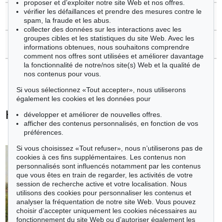
proposer et d’exploiter notre site Web et nos offres.
vérifier les défaillances et prendre des mesures contre le
>
Questions sur l´achat
spam, la fraude et les abus.
collecter des données sur les interactions avec les
groupes cibles et les statistiques du site Web. Avec les
>
Contacter l'expert
informations obtenues, nous souhaitons comprendre
comment nos offres sont utilisées et améliorer davantage
la fonctionnalité de notre/nos site(s) Web et la qualité de
nos contenus pour vous.
Si vous sélectionnez «Tout accepter», nous utiliserons
également les cookies et les données pour
Heinrich von Zügel - Objets vendus
développer et améliorer de nouvelles offres.
afficher des contenus personnalisés, en fonction de vos
+
toutes les offres
préférences.
Si vous choisissez «Tout refuser», nous n’utiliserons pas de
cookies à ces fins supplémentaires. Les contenus non
personnalisés sont influencés notamment par les contenus
que vous êtes en train de regarder, les activités de votre
session de recherche active et votre localisation. Nous
utilisons des cookies pour personnaliser les contenus et
analyser la fréquentation de notre site Web. Vous pouvez
choisir d’accepter uniquement les cookies nécessaires au
fonctionnement du site Web ou d’autoriser également les