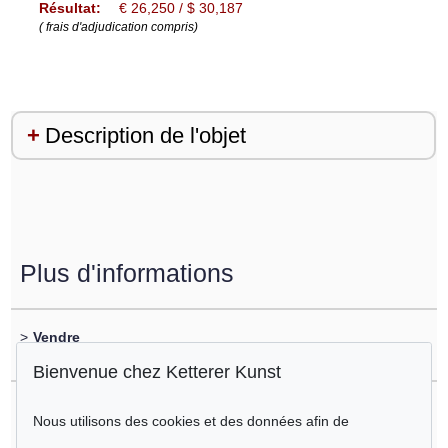
Résultat:
€ 26,250 / $ 30,187
( frais d'adjudication compris)
Description de l'objet
Plus d'informations
>
Vendre
vous souhaitez vendre un objet similaire?
Bienvenue chez Ketterer Kunst
>
Enregistrement sur
Nous utilisons des cookies et des données afin de
Heinrich von Zügel