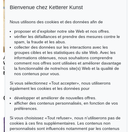
Bienvenue chez Ketterer Kunst
Nous utilisons des cookies et des données afin de
proposer et d’exploiter notre site Web et nos offres.
vérifier les défaillances et prendre des mesures contre le
spam, la fraude et les abus.
collecter des données sur les interactions avec les
groupes cibles et les statistiques du site Web. Avec les
Auction 611 - Lot 123000200
informations obtenues, nous souhaitons comprendre
WILLI BAUMEISTER
comment nos offres sont utilisées et améliorer davantage
Landschaft mit rotem Bogen (Sommerfest)
, 1948
la fonctionnalité de notre/nos site(s) Web et la qualité de
Estimation:
€ 70,000
nos contenus pour vous.
Si vous sélectionnez «Tout accepter», nous utiliserons
également les cookies et les données pour
Gotthard Graubner - Objets vendus
développer et améliorer de nouvelles offres.
afficher des contenus personnalisés, en fonction de vos
+
toutes les offres
préférences.
Si vous choisissez «Tout refuser», nous n’utiliserons pas de
cookies à ces fins supplémentaires. Les contenus non
personnalisés sont influencés notamment par les contenus