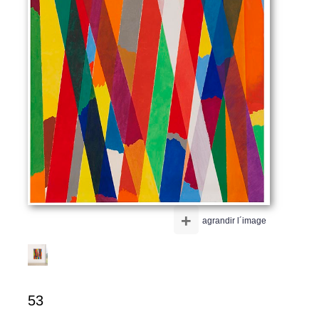
+
agrandir l´image
53