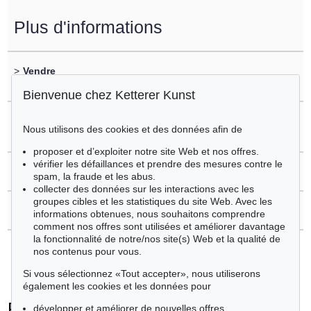
Plus d'informations
>
Vendre
vous souhaitez vendre un objet similaire?
Bienvenue chez Ketterer Kunst
>
Enregistrement sur
Nous utilisons des cookies et des données afin de
Piero Dorazio
proposer et d’exploiter notre site Web et nos offres.
vérifier les défaillances et prendre des mesures contre le
>
Questions sur l´achat
spam, la fraude et les abus.
collecter des données sur les interactions avec les
groupes cibles et les statistiques du site Web. Avec les
>
Contacter l'expert
informations obtenues, nous souhaitons comprendre
comment nos offres sont utilisées et améliorer davantage
la fonctionnalité de notre/nos site(s) Web et la qualité de
nos contenus pour vous.
Si vous sélectionnez «Tout accepter», nous utiliserons
également les cookies et les données pour
Piero Dorazio - Objets vendus
développer et améliorer de nouvelles offres.