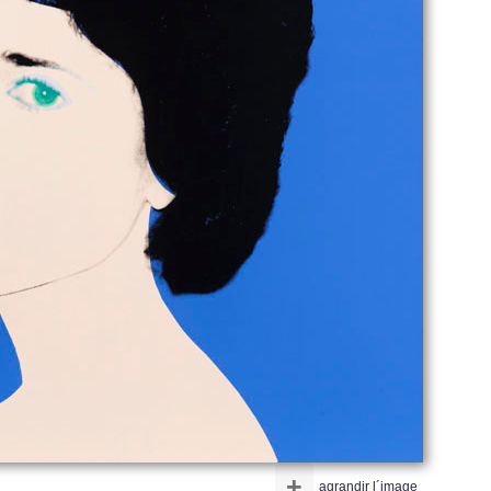
+
agrandir l´image