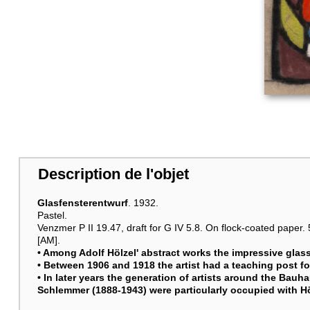
Description de l'objet
Glasfensterentwurf
. 1932.
Pastel.
Venzmer P II 19.47, draft for G IV 5.8. On flock-coated paper. 5
[AM].
• Among Adolf Hölzel' abstract works the impressive glas
• Between 1906 and 1918 the artist had a teaching post fo
• In later years the generation of artists around the Bau
Schlemmer (1888-1943) were particularly occupied with Hö