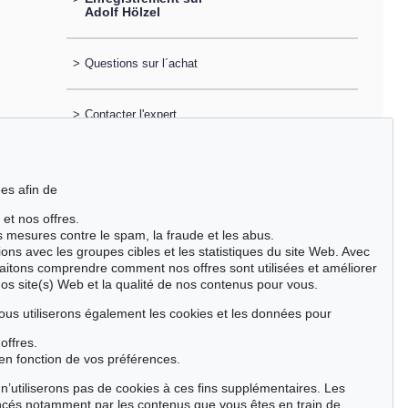
Adolf Hölzel
>
Questions sur l´achat
>
Contacter l'expert
es afin de
 et nos offres.
es mesures contre le spam, la fraude et les abus.
ions avec les groupes cibles et les statistiques du site Web. Avec
aitons comprendre comment nos offres sont utilisées et améliorer
nos site(s) Web et la qualité de nos contenus pour vous.
ous utiliserons également les cookies et les données pour
offres.
en fonction de vos préférences.
n’utiliserons pas de cookies à ces fins supplémentaires. Les
ncés notamment par les contenus que vous êtes en train de