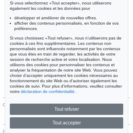
Si vous sélectionnez «Tout accepter», nous utiliserons
Cimélie
également les cookies et les données pour
développer et améliorer de nouvelles offres.
afficher des contenus personnalisés, en fonction de vos
Trier par:
préférences.
Si vous choisissez «Tout refuser», nous n’utiliserons pas de
cookies à ces fins supplémentaires. Les contenus non
Tous les objets
personnalisés sont influencés notamment par les contenus
Offres actuelles
que vous êtes en train de regarder, les activités de votre
Objets vendus
session de recherche active et votre localisation. Nous
utilisons des cookies pour personnaliser les contenus et
analyser la fréquentation de notre site Web. Vous pouvez
Chercher
choisir d’accepter uniquement les cookies nécessaires au
fonctionnement du site Web ou d’autoriser également les
cookies de suivi. Pour plus d’informations, veuillez consulter
notre
déclaration de confidentialité
.
CONTACT
Protection Des Données
Tout refuser
Tout accepter
CONTACT
Protection Des Données