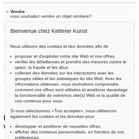
>
Vendre
vous souhaitez vendre un objet similaire?
Bienvenue chez Ketterer Kunst
>
Enregistrement sur
Hermann Max Pechstein
Nous utilisons des cookies et des données afin de
proposer et d’exploiter notre site Web et nos offres.
>
Questions sur l´achat
vérifier les défaillances et prendre des mesures contre le
spam, la fraude et les abus.
collecter des données sur les interactions avec les
>
Contacter l'expert
groupes cibles et les statistiques du site Web. Avec les
informations obtenues, nous souhaitons comprendre
comment nos offres sont utilisées et améliorer davantage
la fonctionnalité de notre/nos site(s) Web et la qualité de
nos contenus pour vous.
Si vous sélectionnez «Tout accepter», nous utiliserons
Hermann Max Pechstein - Objets
également les cookies et les données pour
vendus
développer et améliorer de nouvelles offres.
afficher des contenus personnalisés, en fonction de vos
+
toutes les offres
préférences.