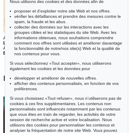
Nous utilisons des cookies et des données afin de
proposer et d’exploiter notre site Web et nos offres.
vérifier les défaillances et prendre des mesures contre le
spam, la fraude et les abus.
collecter des données sur les interactions avec les
groupes cibles et les statistiques du site Web. Avec les
informations obtenues, nous souhaitons comprendre
Auction 610 - Lot 126000483
LYONEL FEININGER
comment nos offres sont utilisées et améliorer davantage
Alte Seebären
, 1919
la fonctionnalité de notre/nos site(s) Web et la qualité de
Estimation:
€ 2,500
nos contenus pour vous.
Si vous sélectionnez «Tout accepter», nous utiliserons
également les cookies et les données pour
Emil Nolde - Objets vendus
développer et améliorer de nouvelles offres.
afficher des contenus personnalisés, en fonction de vos
+
toutes les offres
préférences.
Si vous choisissez «Tout refuser», nous n’utiliserons pas de
cookies à ces fins supplémentaires. Les contenus non
personnalisés sont influencés notamment par les contenus
que vous êtes en train de regarder, les activités de votre
Auction 610 - Lot 426000372
session de recherche active et votre localisation. Nous
HERMANN MAX PECHSTEIN
utilisons des cookies pour personnaliser les contenus et
Reisebilder
, 1919
analyser la fréquentation de notre site Web. Vous pouvez