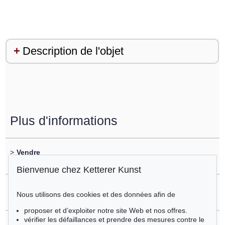
Description de l'objet
Plus d'informations
>
Vendre
vous souhaitez vendre un objet similaire?
Bienvenue chez Ketterer Kunst
>
Enregistrement sur
Nous utilisons des cookies et des données afin de
Günter Fruhtrunk
proposer et d’exploiter notre site Web et nos offres.
vérifier les défaillances et prendre des mesures contre le
>
Questions sur l´achat