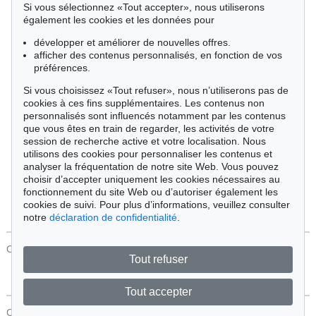
Si vous sélectionnez «Tout accepter», nous utiliserons
Cimélie
également les cookies et les données pour
développer et améliorer de nouvelles offres.
afficher des contenus personnalisés, en fonction de vos
Trier par:
préférences.
Si vous choisissez «Tout refuser», nous n’utiliserons pas de
cookies à ces fins supplémentaires. Les contenus non
Tous les objets
personnalisés sont influencés notamment par les contenus
Offres actuelles
que vous êtes en train de regarder, les activités de votre
Objets vendus
session de recherche active et votre localisation. Nous
utilisons des cookies pour personnaliser les contenus et
analyser la fréquentation de notre site Web. Vous pouvez
Chercher
choisir d’accepter uniquement les cookies nécessaires au
fonctionnement du site Web ou d’autoriser également les
cookies de suivi. Pour plus d’informations, veuillez consulter
notre
déclaration de confidentialité
.
CONTACT
Protection Des Données
Tout refuser
Tout accepter
CONTACT
Protection Des Données