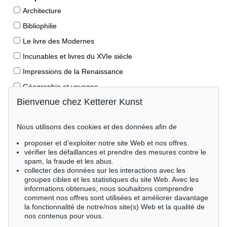
Architecture
Bibliophilie
Le livre des Modernes
Incunables et livres du XVIe siècle
Impressions de la Renaissance
Géographie et voyages
Bienvenue chez Ketterer Kunst
Éditions princeps
Manuscrits anciens
Nous utilisons des cookies et des données afin de
Autographes
proposer et d’exploiter notre site Web et nos offres.
Livres pour enfants
vérifier les défaillances et prendre des mesures contre le
spam, la fraude et les abus.
Style de vie
collecter des données sur les interactions avec les
Événements clés des sciences naturelles
groupes cibles et les statistiques du site Web. Avec les
informations obtenues, nous souhaitons comprendre
Littérature mondiale
comment nos offres sont utilisées et améliorer davantage
la fonctionnalité de notre/nos site(s) Web et la qualité de
Littérature économique
nos contenus pour vous.
Merveilles de la nature