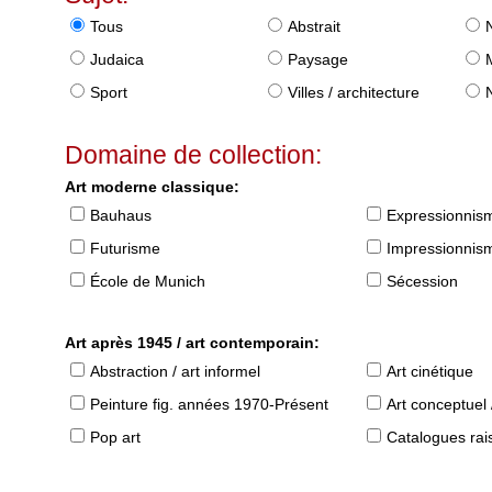
Tous
Abstrait
Judaica
Paysage
Sport
Villes / architecture
Domaine de collection:
Art moderne classique:
Bauhaus
Expressionnis
Futurisme
Impressionnis
École de Munich
Sécession
Art après 1945 / art contemporain:
Abstraction / art informel
Art cinétique
Peinture fig. années 1970-Présent
Art conceptuel 
Pop art
Catalogues raisonné