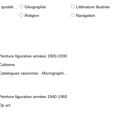
idiennes)
Géographie
Littérature illustrée
Religion
Navigation
Peinture figurative années 1900-1930
Cubisme
Catalogues raisonnés - Monographies d'artistes
Peinture figurative années 1940-1960
Op art