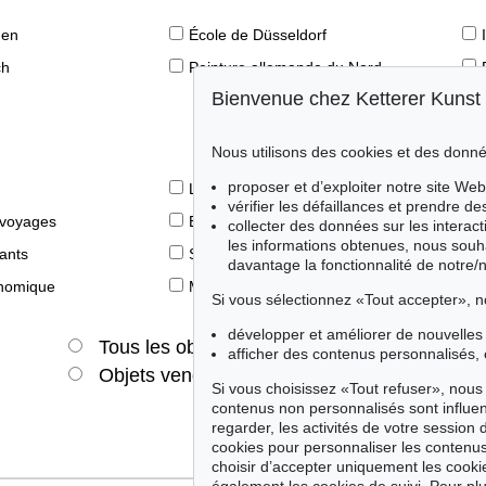
den
École de Düsseldorf
ch
Peinture allemande du Nord
Bienvenue chez Ketterer Kunst
Nous utilisons des cookies et des donné
proposer et d’exploiter notre site Web
Le livre des Modernes
vérifier les défaillances et prendre d
 voyages
Éditions princeps
collecter des données sur les interact
les informations obtenues, nous souh
fants
Style de vie
davantage la fonctionnalité de notre/
onomique
Merveilles de la nature
Si vous sélectionnez «Tout accepter», n
développer et améliorer de nouvelles 
Tous les objets
Offres actuelles
afficher des contenus personnalisés, 
Objets vendus
Si vous choisissez «Tout refuser», nous 
contenus non personnalisés sont influe
regarder, les activités de votre session 
cookies pour personnaliser les contenus
choisir d’accepter uniquement les cook