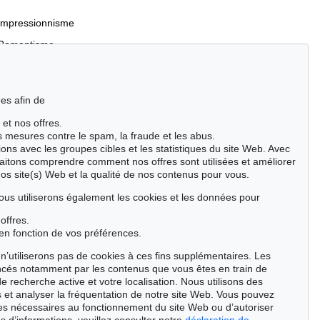
Impressionnisme
Romantisme
es afin de
 et nos offres.
Incunables et livres du XVIe siècle
es mesures contre le spam, la fraude et les abus.
Manuscrits anciens
ions avec les groupes cibles et les statistiques du site Web. Avec
aitons comprendre comment nos offres sont utilisées et améliorer
Événements clés des sciences naturelles
nos site(s) Web et la qualité de nos contenus pour vous.
Cimélie
ous utiliserons également les cookies et les données pour
offres.
Chercher
en fonction de vos préférences.
n’utiliserons pas de cookies à ces fins supplémentaires. Les
ncés notamment par les contenus que vous êtes en train de
de recherche active et votre localisation. Nous utilisons des
 et analyser la fréquentation de notre site Web. Vous pouvez
ies nécessaires au fonctionnement du site Web ou d’autoriser