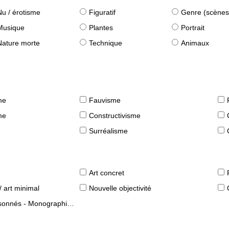
Nu / érotisme
Figuratif
Genre (scènes quot
Musique
Plantes
Portrait
Nature morte
Technique
Animaux
me
Fauvisme
me
Constructivisme
Surréalisme
Art concret
/ art minimal
Nouvelle objectivité
s - Monographies d'artistes