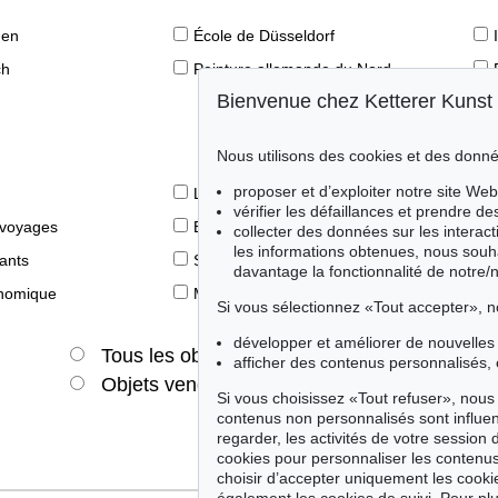
den
École de Düsseldorf
ch
Peinture allemande du Nord
Bienvenue chez Ketterer Kunst
Nous utilisons des cookies et des donné
proposer et d’exploiter notre site Web
Le livre des Modernes
vérifier les défaillances et prendre d
 voyages
Éditions princeps
collecter des données sur les interact
les informations obtenues, nous souh
fants
Style de vie
davantage la fonctionnalité de notre/
onomique
Merveilles de la nature
Si vous sélectionnez «Tout accepter», n
développer et améliorer de nouvelles 
Tous les objets
Offres actuelles
afficher des contenus personnalisés, 
Objets vendus
Si vous choisissez «Tout refuser», nous 
contenus non personnalisés sont influe
regarder, les activités de votre session 
cookies pour personnaliser les contenus
choisir d’accepter uniquement les cook