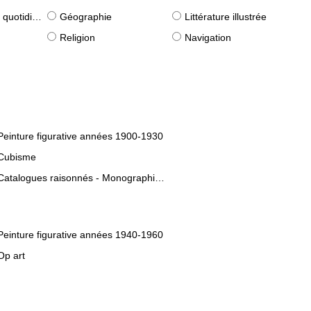
idiennes)
Géographie
Littérature illustrée
Religion
Navigation
Peinture figurative années 1900-1930
Cubisme
Catalogues raisonnés - Monographies d'artistes
Peinture figurative années 1940-1960
Op art