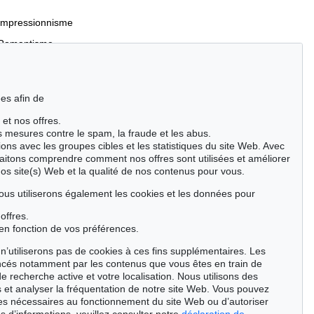
Impressionnisme
Romantisme
es afin de
 et nos offres.
Incunables et livres du XVIe siècle
es mesures contre le spam, la fraude et les abus.
Manuscrits anciens
ions avec les groupes cibles et les statistiques du site Web. Avec
aitons comprendre comment nos offres sont utilisées et améliorer
Événements clés des sciences naturelles
nos site(s) Web et la qualité de nos contenus pour vous.
Cimélie
ous utiliserons également les cookies et les données pour
offres.
Chercher
en fonction de vos préférences.
n’utiliserons pas de cookies à ces fins supplémentaires. Les
ncés notamment par les contenus que vous êtes en train de
de recherche active et votre localisation. Nous utilisons des
 et analyser la fréquentation de notre site Web. Vous pouvez
ies nécessaires au fonctionnement du site Web ou d’autoriser