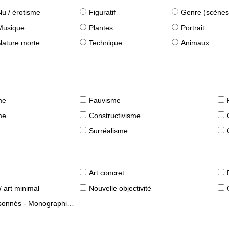
Nu / érotisme
Figuratif
Genre (scènes quot
Musique
Plantes
Portrait
Nature morte
Technique
Animaux
me
Fauvisme
me
Constructivisme
Surréalisme
Art concret
/ art minimal
Nouvelle objectivité
s - Monographies d'artistes