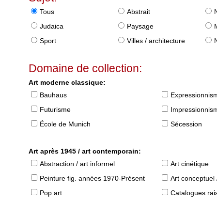
Tous
Abstrait
Judaica
Paysage
Sport
Villes / architecture
Domaine de collection:
Art moderne classique:
Bauhaus
Expressionnis
Futurisme
Impressionnis
École de Munich
Sécession
Art après 1945 / art contemporain:
Abstraction / art informel
Art cinétique
Peinture fig. années 1970-Présent
Art conceptuel 
Pop art
Catalogues raisonné