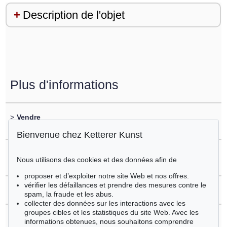
Description de l'objet
Plus d'informations
>
Vendre
vous souhaitez vendre un objet similaire?
Bienvenue chez Ketterer Kunst
>
Enregistrement sur
Nous utilisons des cookies et des données afin de
Henry Moore
proposer et d’exploiter notre site Web et nos offres.
vérifier les défaillances et prendre des mesures contre le
>
Questions sur l´achat
spam, la fraude et les abus.
collecter des données sur les interactions avec les
groupes cibles et les statistiques du site Web. Avec les
>
Contacter l'expert
informations obtenues, nous souhaitons comprendre