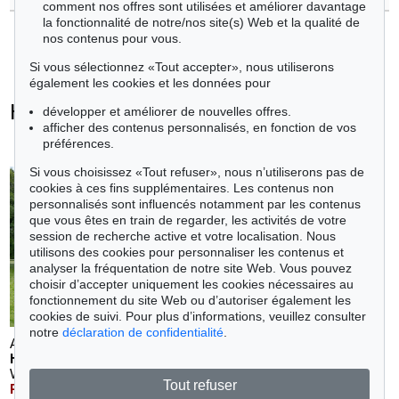
comment nos offres sont utilisées et améliorer davantage
la fonctionnalité de notre/nos site(s) Web et la qualité de
nos contenus pour vous.
Si vous sélectionnez «Tout accepter», nous utiliserons
également les cookies et les données pour
Henry Moore - Objets vendus
développer et améliorer de nouvelles offres.
afficher des contenus personnalisés, en fonction de vos
+
toutes les offres
préférences.
Si vous choisissez «Tout refuser», nous n’utiliserons pas de
cookies à ces fins supplémentaires. Les contenus non
personnalisés sont influencés notamment par les contenus
que vous êtes en train de regarder, les activités de votre
session de recherche active et votre localisation. Nous
utilisons des cookies pour personnaliser les contenus et
analyser la fréquentation de notre site Web. Vous pouvez
choisir d’accepter uniquement les cookies nécessaires au
fonctionnement du site Web ou d’autoriser également les
cookies de suivi. Pour plus d’informations, veuillez consulter
notre
déclaration de confidentialité
.
Auction 550 - Lot 4
Auction 550 - Lot 34
HENRY MOORE
HENRY MOORE
Working Model for Sheep Piece
, 1971
Family Group
, 1944
Tout refuser
Résultat:
€ 1,161,200
Résultat:
€ 431,800