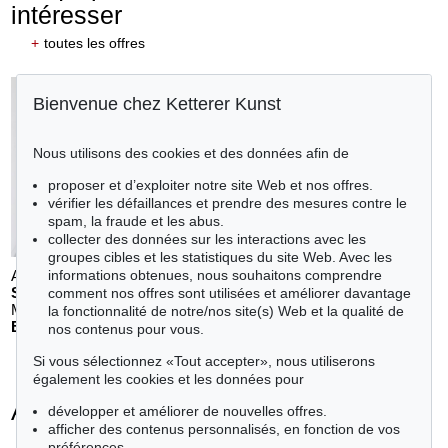
intéresser
+
toutes les offres
Bienvenue chez Ketterer Kunst
Nous utilisons des cookies et des données afin de
proposer et d’exploiter notre site Web et nos offres.
vérifier les défaillances et prendre des mesures contre le
spam, la fraude et les abus.
collecter des données sur les interactions avec les
groupes cibles et les statistiques du site Web. Avec les
Auction 611 - Lot 125001201
informations obtenues, nous souhaitons comprendre
S. BALKENHOL
comment nos offres sont utilisées et améliorer davantage
Mann in blauem Hemd
, 1989
la fonctionnalité de notre/nos site(s) Web et la qualité de
Estimation:
€ 25,000
nos contenus pour vous.
Si vous sélectionnez «Tout accepter», nous utiliserons
également les cookies et les données pour
Andy Warhol - Objets vendus
développer et améliorer de nouvelles offres.
afficher des contenus personnalisés, en fonction de vos
+
toutes les offres
préférences.