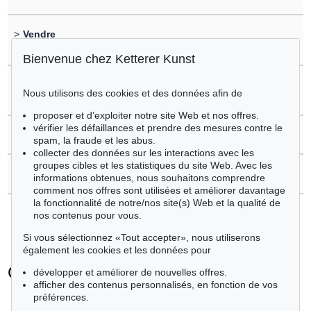
>
Vendre
vous souhaitez vendre un objet similaire?
Bienvenue chez Ketterer Kunst
>
Enregistrement sur
Nous utilisons des cookies et des données afin de
Günter Fruhtrunk
proposer et d’exploiter notre site Web et nos offres.
vérifier les défaillances et prendre des mesures contre le
>
Questions sur l´achat
spam, la fraude et les abus.
collecter des données sur les interactions avec les
groupes cibles et les statistiques du site Web. Avec les
>
Contacter l'expert
informations obtenues, nous souhaitons comprendre
comment nos offres sont utilisées et améliorer davantage
la fonctionnalité de notre/nos site(s) Web et la qualité de
nos contenus pour vous.
Si vous sélectionnez «Tout accepter», nous utiliserons
également les cookies et les données pour
Günter Fruhtrunk - Objets vendus
développer et améliorer de nouvelles offres.
afficher des contenus personnalisés, en fonction de vos
+
toutes les offres
préférences.