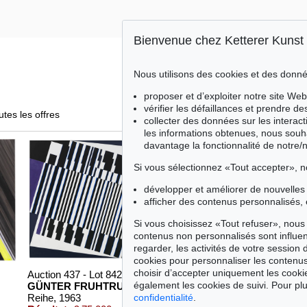
Bienvenue chez Ketterer Kunst
Nous utilisons des cookies et des donné
proposer et d’exploiter notre site Web
vérifier les défaillances et prendre d
utes les offres
collecter des données sur les interact
les informations obtenues, nous souh
davantage la fonctionnalité de notre/
Si vous sélectionnez «Tout accepter», n
développer et améliorer de nouvelles 
afficher des contenus personnalisés, 
Si vous choisissez «Tout refuser», nous 
contenus non personnalisés sont influe
regarder, les activités de votre session 
cookies pour personnaliser les contenus
choisir d’accepter uniquement les cook
Auction 437 - Lot 842
Auction 479 - Lot 844
également les cookies de suivi. Pour plu
GÜNTER FRUHTRUNK
GÜNTER FRUHTRUNK
confidentialité
.
Reihe
, 1963
Struktur
, 1961