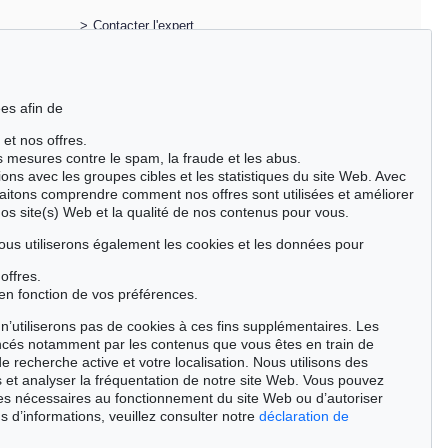
>
Contacter l'expert
es afin de
 et nos offres.
es mesures contre le spam, la fraude et les abus.
ions avec les groupes cibles et les statistiques du site Web. Avec
aitons comprendre comment nos offres sont utilisées et améliorer
nos site(s) Web et la qualité de nos contenus pour vous.
ous utiliserons également les cookies et les données pour
offres.
en fonction de vos préférences.
n’utiliserons pas de cookies à ces fins supplémentaires. Les
ncés notamment par les contenus que vous êtes en train de
de recherche active et votre localisation. Nous utilisons des
 et analyser la fréquentation de notre site Web. Vous pouvez
ies nécessaires au fonctionnement du site Web ou d’autoriser
Auction 605 - Lot 186
s d’informations, veuillez consulter notre
déclaration de
GÜNTER FRUHTRUNK
Destruktion / Entäusserung
, 1979