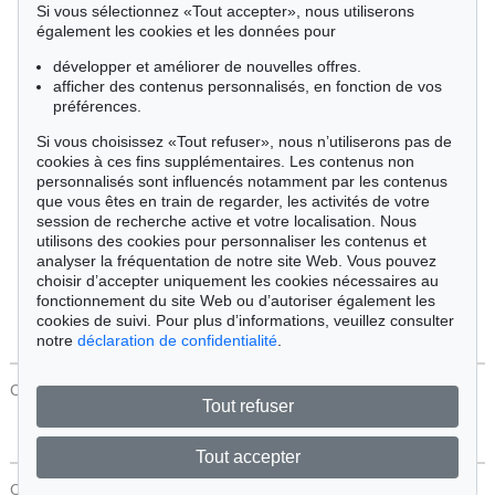
Si vous sélectionnez «Tout accepter», nous utiliserons
Cimélie
également les cookies et les données pour
développer et améliorer de nouvelles offres.
afficher des contenus personnalisés, en fonction de vos
Trier par:
préférences.
Si vous choisissez «Tout refuser», nous n’utiliserons pas de
cookies à ces fins supplémentaires. Les contenus non
Tous les objets
personnalisés sont influencés notamment par les contenus
Offres actuelles
que vous êtes en train de regarder, les activités de votre
Objets vendus
session de recherche active et votre localisation. Nous
utilisons des cookies pour personnaliser les contenus et
analyser la fréquentation de notre site Web. Vous pouvez
Chercher
choisir d’accepter uniquement les cookies nécessaires au
fonctionnement du site Web ou d’autoriser également les
cookies de suivi. Pour plus d’informations, veuillez consulter
notre
déclaration de confidentialité
.
CONTACT
Protection Des Données
Tout refuser
Tout accepter
CONTACT
Protection Des Données