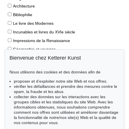
Architecture
Bibliophilie
Le livre des Modernes
Incunables et livres du XVIe siècle
Impressions de la Renaissance
Géographie et voyages
Bienvenue chez Ketterer Kunst
Éditions princeps
Manuscrits anciens
Nous utilisons des cookies et des données afin de
Autographes
proposer et d’exploiter notre site Web et nos offres.
Livres pour enfants
vérifier les défaillances et prendre des mesures contre le
spam, la fraude et les abus.
Style de vie
collecter des données sur les interactions avec les
Événements clés des sciences naturelles
groupes cibles et les statistiques du site Web. Avec les
informations obtenues, nous souhaitons comprendre
Littérature mondiale
comment nos offres sont utilisées et améliorer davantage
la fonctionnalité de notre/nos site(s) Web et la qualité de
Littérature économique
nos contenus pour vous.
Merveilles de la nature