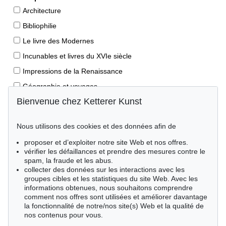
Architecture
Bibliophilie
Le livre des Modernes
Incunables et livres du XVIe siècle
Impressions de la Renaissance
Géographie et voyages
Bienvenue chez Ketterer Kunst
Éditions princeps
Manuscrits anciens
Nous utilisons des cookies et des données afin de
Autographes
proposer et d’exploiter notre site Web et nos offres.
Livres pour enfants
vérifier les défaillances et prendre des mesures contre le
spam, la fraude et les abus.
Style de vie
collecter des données sur les interactions avec les
Événements clés des sciences naturelles
groupes cibles et les statistiques du site Web. Avec les
informations obtenues, nous souhaitons comprendre
Littérature mondiale
comment nos offres sont utilisées et améliorer davantage
la fonctionnalité de notre/nos site(s) Web et la qualité de
Littérature économique
nos contenus pour vous.
Merveilles de la nature