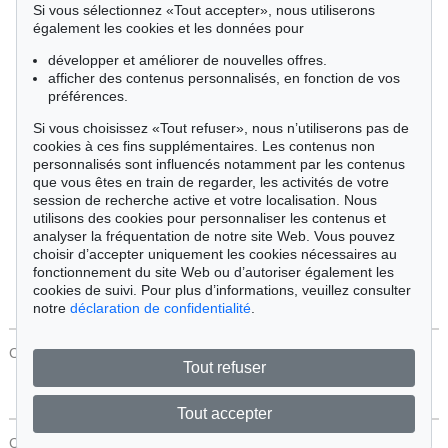
Si vous sélectionnez «Tout accepter», nous utiliserons
Cimélie
également les cookies et les données pour
développer et améliorer de nouvelles offres.
afficher des contenus personnalisés, en fonction de vos
Trier par:
préférences.
Si vous choisissez «Tout refuser», nous n’utiliserons pas de
cookies à ces fins supplémentaires. Les contenus non
Tous les objets
personnalisés sont influencés notamment par les contenus
Offres actuelles
que vous êtes en train de regarder, les activités de votre
Objets vendus
session de recherche active et votre localisation. Nous
utilisons des cookies pour personnaliser les contenus et
analyser la fréquentation de notre site Web. Vous pouvez
Chercher
choisir d’accepter uniquement les cookies nécessaires au
fonctionnement du site Web ou d’autoriser également les
cookies de suivi. Pour plus d’informations, veuillez consulter
notre
déclaration de confidentialité
.
CONTACT
Protection Des Données
Tout refuser
Tout accepter
CONTACT
Protection Des Données